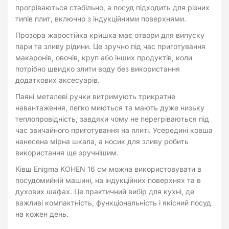
прогріваються стабільно, а посуд підходить для різних
типів плит, включно з індукційними поверхнями.
Прозора жаростійка кришка має отвори для випуску
пари та зливу рідини. Це зручно під час приготування
макаронів, овочів, круп або інших продуктів, коли
потрібно швидко злити воду без використання
додаткових аксесуарів.
Паяні металеві ручки витримують трикратне
навантаження, легко миються та мають дуже низьку
теплопровідність, завдяки чому не перегріваються під
час звичайного приготування на плиті. Усередині ковша
нанесена мірна шкала, а носик для зливу робить
використання ще зручнішим.
Ківш Enigma KOHEN 16 см можна використовувати в
посудомийній машині, на індукційних поверхнях та в
духових шафах. Це практичний вибір для кухні, де
важливі компактність, функціональність і якісний посуд
на кожен день.