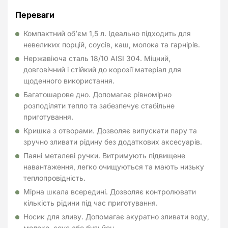
Переваги
Компактний об’єм 1,5 л. Ідеально підходить для
невеликих порцій, соусів, каш, молока та гарнірів.
Нержавіюча сталь 18/10 AISI 304. Міцний,
довговічний і стійкий до корозії матеріал для
щоденного використання.
Багатошарове дно. Допомагає рівномірно
розподіляти тепло та забезпечує стабільне
приготування.
Кришка з отворами. Дозволяє випускати пару та
зручно зливати рідину без додаткових аксесуарів.
Паяні металеві ручки. Витримують підвищене
навантаження, легко очищуються та мають низьку
теплопровідність.
Мірна шкала всередині. Дозволяє контролювати
кількість рідини під час приготування.
Носик для зливу. Допомагає акуратно зливати воду,
молоко, соус або бульйон.