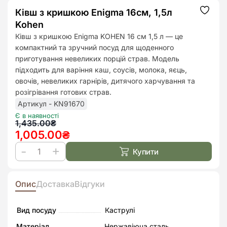
Ківш з кришкою Enigma 16см, 1,5л
Додат
до
Kohen
списк
бажан
Ківш з кришкою Enigma KOHEN 16 см 1,5 л — це
компактний та зручний посуд для щоденного
приготування невеликих порцій страв. Модель
підходить для варіння каш, соусів, молока, яєць,
овочів, невеликих гарнірів, дитячого харчування та
розігрівання готових страв.
Артикул - KN91670
Є в наявності
Оригінальна
Поточна
1,435.00
₴
1,005.00
₴
ціна:
ціна:
1,435.00₴.
1,005.00₴.
Купити
Ківш
з
кришкою
Опис
Доставка
Відгуки
Enigma
16см,
Вид посуду
Каструлі
1,5л
Матеріал
Нержавіюча сталь