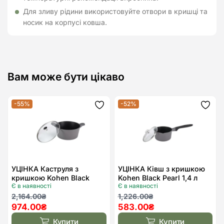
Для зливу рідини використовуйте отвори в кришці та
носик на корпусі ковша.
Вам може бути цікаво
-55%
-52%
Додати
Дода
до
до
списку
спис
бажань
бажа
УЦІНКА Каструля з
УЦІНКА Ківш з кришкою
кришкою Kohen Black
Kohen Black Pearl 1,4 л
Є в наявності
Є в наявності
Pearl 6,6 л
Оригінальна
Поточна
Оригінальна
Поточна
2,164.00
₴
1,226.00
₴
974.00
₴
583.00
₴
ціна:
ціна:
ціна:
ціна:
2,164.00₴.
974.00₴.
1,226.00₴.
583.00₴.
Купити
Купити