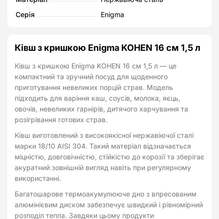
Kohen
Серія
Enigma
кількість
Ківш з кришкою Enigma KOHEN 16 см 1,5 л
Ківш з кришкою Enigma KOHEN 16 см 1,5 л — це
компактний та зручний посуд для щоденного
приготування невеликих порцій страв. Модель
підходить для варіння каш, соусів, молока, яєць,
овочів, невеликих гарнірів, дитячого харчування та
розігрівання готових страв.
Ківш виготовлений з високоякісної нержавіючої сталі
марки 18/10 AISI 304. Такий матеріал відзначається
міцністю, довговічністю, стійкістю до корозії та зберігає
акуратний зовнішній вигляд навіть при регулярному
використанні.
Багатошарове термоакумулююче дно з впресованим
алюмінієвим диском забезпечує швидкий і рівномірний
розподіл тепла. Завдяки цьому продукти