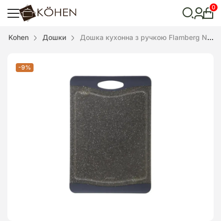
0
Особ
кабі
Відкрити
Kohen
Дошки
Дошка кухонна з ручкою Flamberg Non-Slip 39,5х28х1,3 см Graphite – (1) – (1)
пошук
-9%