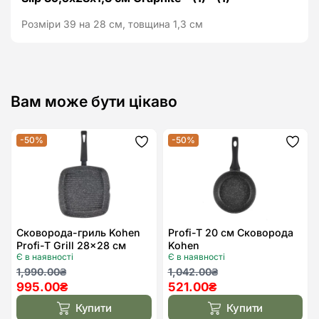
Розміри 39 на 28 см, товщина 1,3 см
Вам може бути цікаво
-50%
-50%
Додати
Дода
до
до
списку
спис
бажань
бажа
Сковорода-гриль Kohen
Profi-T 20 см Сковорода
Profi-T Grill 28×28 см
Kohen
Є в наявності
Є в наявності
Оригінальна
Поточна
Оригінальна
Поточна
1,990.00
₴
1,042.00
₴
995.00
₴
521.00
₴
ціна:
ціна:
ціна:
ціна:
1,990.00₴.
995.00₴.
1,042.00₴.
521.00₴.
Купити
Купити