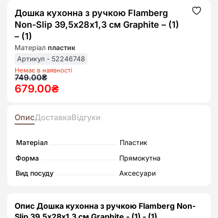
Дошка кухонна з ручкою Flamberg
Додат
до
Non-Slip 39,5х28х1,3 см Graphite – (1)
списк
бажан
– (1)
Матеріал
пластик
Артикул - 52246748
Немає в наявності
Оригінальна
Поточна
749.00
₴
679.00
₴
ціна:
ціна:
749.00₴.
679.00₴.
Опис
Доставка
Відгуки
Матеріал
Пластик
Форма
Прямокутна
Вид посуду
Аксесуари
Опис Дошка кухонна з ручкою Flamberg Non-
Slip 39,5х28х1,3 см Graphite - (1) - (1)