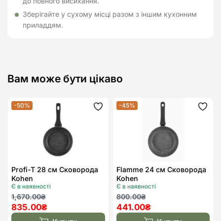
до повного висихання.
Зберігайте у сухому місці разом з іншим кухонним
приладдям.
Вам може бути цікаво
-50%
-45%
Додати
Дода
до
до
списку
спис
бажань
бажа
Profi-T 28 см Сковорода
Flamme 24 см Сковорода
Kohen
Kohen
Є в наявності
Є в наявності
Оригінальна
Поточна
Оригінальна
Поточна
1,670.00
₴
800.00
₴
835.00
₴
441.00
₴
ціна:
ціна:
ціна:
ціна:
1,670.00₴.
835.00₴.
800.00₴.
441.00₴.