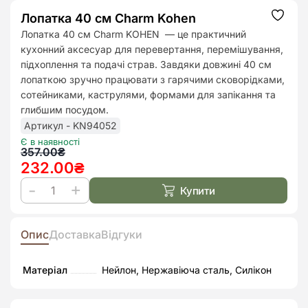
Лопатка 40 см Charm Kohen
Додат
до
Лопатка 40 см Charm KOHEN — це практичний
списк
кухонний аксесуар для перевертання, перемішування,
бажан
підхоплення та подачі страв. Завдяки довжині 40 см
лопаткою зручно працювати з гарячими сковорідками,
сотейниками, каструлями, формами для запікання та
глибшим посудом.
Артикул - KN94052
Є в наявності
Оригінальна
Поточна
357.00
₴
232.00
₴
ціна:
ціна:
357.00₴.
232.00₴.
Купити
Лопатка
40
см
Опис
Доставка
Відгуки
Charm
Kohen
Матеріал
Нейлон, Нержавіюча сталь, Силікон
кількість