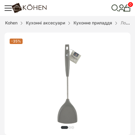
0
Особ
кабі
Відкрити
Kohen
Кухонні аксесуари
Кухонне приладдя
Лопатка 40 см Charm Kohen
пошук
-35%