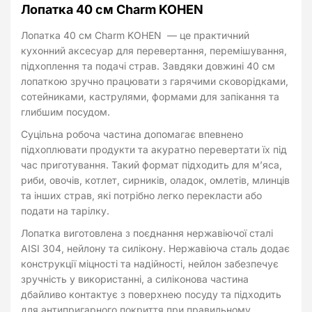
Лопатка 40 см Charm KOHEN
Лопатка 40 см Charm KOHEN — це практичний
кухонний аксесуар для перевертання, перемішування,
підхоплення та подачі страв. Завдяки довжині 40 см
лопаткою зручно працювати з гарячими сковорідками,
сотейниками, каструлями, формами для запікання та
глибшим посудом.
Суцільна робоча частина допомагає впевнено
підхоплювати продукти та акуратно перевертати їх під
час приготування. Такий формат підходить для м’яса,
риби, овочів, котлет, сирників, оладок, омлетів, млинців
та інших страв, які потрібно легко перекласти або
подати на тарілку.
Лопатка виготовлена з поєднання нержавіючої сталі
AISI 304, нейлону та силікону. Нержавіюча сталь додає
конструкції міцності та надійності, нейлон забезпечує
зручність у використанні, а силіконова частина
дбайливо контактує з поверхнею посуду та підходить
для антипригарного покриття при правильному