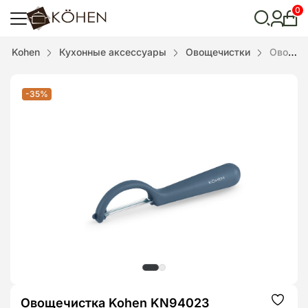
0
Лич
каби
Відкрити
Kohen
Кухонные аксессуары
Овощечистки
Овощечистка Kohen KN94023
пошук
-35%
Овощечистка Kohen KN94023
Додат