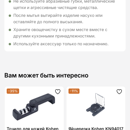
Не используйте абразивные губки, металлические
щетки и агрессивные чистящие средства.
После мытья вытирайте изделие насухо или
оставляйте до полного высыхания.
Храните овощечистку в сухом месте вместе с
другими кухонными принадлежностями.
Используйте аксессуар только по назначению.
Вам может быть интересно
-35%
-11%
Додати
Дода
до
до
списку
спис
бажань
бажа
Точило для ножей Kohen
Яйцерезка Kohen KN94017