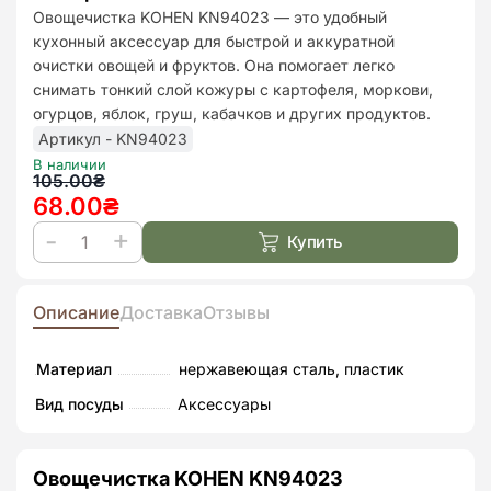
до
Овощечистка KOHEN KN94023 — это удобный
списк
кухонный аксессуар для быстрой и аккуратной
бажан
очистки овощей и фруктов. Она помогает легко
снимать тонкий слой кожуры с картофеля, моркови,
огурцов, яблок, груш, кабачков и других продуктов.
Артикул - KN94023
В наличии
Первоначальная
Текущая
105.00
₴
68.00
₴
цена
цена:
составляла
68.00₴.
Купить
Количество
105.00₴.
товара
Овощечистка
Описание
Доставка
Отзывы
Kohen
KN94023
Материал
нержавеющая сталь, пластик
Вид посуды
Аксессуары
Овощечистка KOHEN KN94023