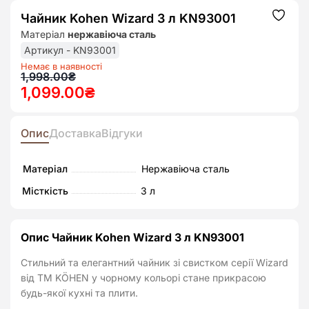
Чайник Kohen Wizard 3 л KN93001
Додат
до
Матеріал
нержавіюча сталь
списк
бажан
Артикул - KN93001
Немає в наявності
Оригінальна
Поточна
1,998.00
₴
1,099.00
₴
ціна:
ціна:
1,998.00₴.
1,099.00₴.
Опис
Доставка
Відгуки
Матеріал
Нержавіюча сталь
Місткість
3 л
Опис Чайник Kohen Wizard 3 л KN93001
Стильний та елегантний чайник зі свистком серії Wizard
від ТМ KÖHEN у чорному кольорі стане прикрасою
будь-якої кухні та плити.