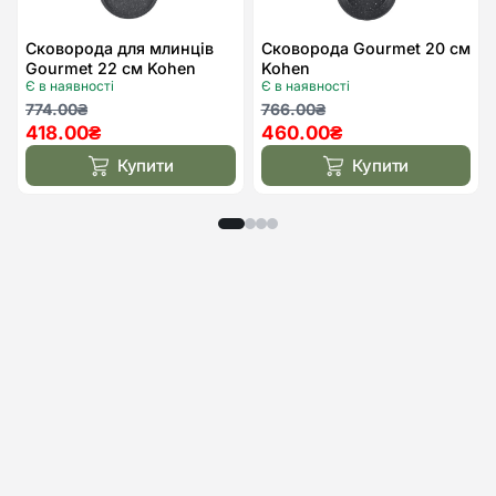
Сковорода для млинців
Сковорода Gourmet 20 см
Gourmet 22 см Kohen
Kohen
Є в наявності
Є в наявності
Оригінальна
Поточна
Оригінальна
Поточна
774.00
₴
766.00
₴
418.00
₴
460.00
₴
ціна:
ціна:
ціна:
ціна:
774.00₴.
418.00₴.
766.00₴.
460.00₴.
Купити
Купити