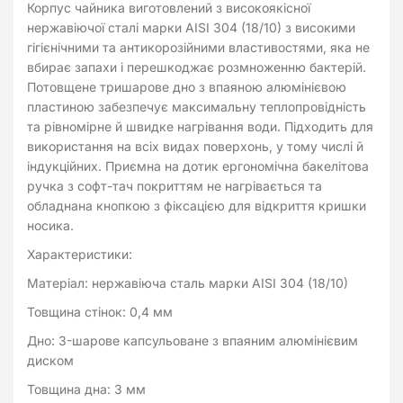
Корпус чайника виготовлений з високоякісної
нержавіючої сталі марки AISI 304 (18/10) з високими
гігієнічними та антикорозійними властивостями, яка не
вбирає запахи і перешкоджає розмноженню бактерій.
Потовщене тришарове дно з впаяною алюмінієвою
пластиною забезпечує максимальну теплопровідність
та рівномірне й швидке нагрівання води. Підходить для
використання на всіх видах поверхонь, у тому числі й
індукційних. Приємна на дотик ергономічна бакелітова
ручка з софт-тач покриттям не нагрівається та
обладнана кнопкою з фіксацією для відкриття кришки
носика.
Характеристики:
Матеріал: нержавіюча сталь марки AISI 304 (18/10)
Товщина стінок: 0,4 мм
Дно: 3-шарове капсульоване з впаяним алюмінієвим
диском
Товщина дна: 3 мм