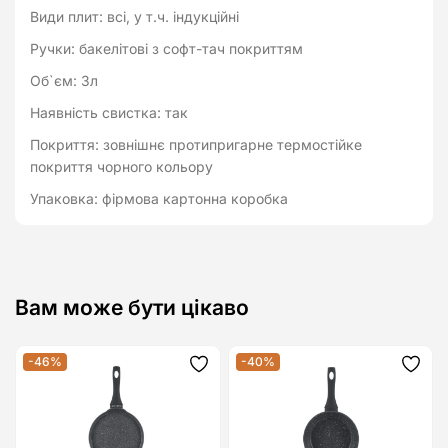
Види плит: всі, у т.ч. індукційні
Ручки: бакелітові з софт-тач покриттям
Об`єм: 3л
Наявність свистка: так
Покриття: зовнішнє протипригарне термостійке
покриття чорного кольору
Упаковка: фірмова картонна коробка
Вам може бути цікаво
-46%
-40%
Додати
Дода
до
до
списку
спис
бажань
бажа