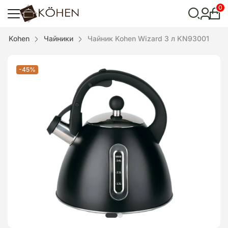
0
Особ
кабі
Відкрити
Kohen
Чайники
Чайник Kohen Wizard 3 л KN93001
пошук
-45%