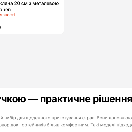
кляна 20 см з металевою
ohen
явності
₴
чкою — практичне рішення
й вибір для щоденного приготування страв. Вони доповнюют
оворідок і сотейників більш комфортним. Такі моделі підходя