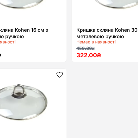
кляна Kohen 16 см з
Кришка скляна Kohen 30
ою ручкою
металевою ручкою
явності
Немає в наявності
Оригінальна
Поточна
459.30
₴
₴
322.00
₴
ціна:
ціна:
459.30₴.
322.00₴.
Додати
до
списку
бажань