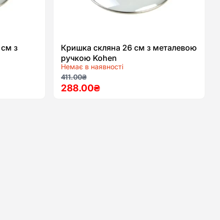
 см з
Кришка скляна 26 см з металевою
ручкою Kohen
Немає в наявності
Оригінальна
Поточна
411.00
₴
288.00
₴
ціна:
ціна:
411.00₴.
288.00₴.