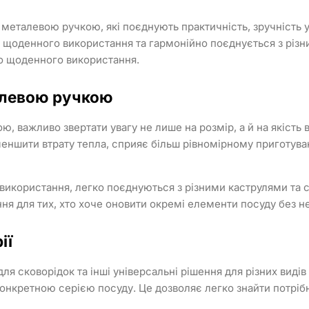
 металевою ручкою, які поєднують практичність, зручність у
о щоденного використання та гармонійно поєднується з різн
ого щоденного використання.
алевою ручкою
 важливо звертати увагу не лише на розмір, а й на якість ви
еншити втрату тепла, сприяє більш рівномірному приготуван
користання, легко поєднуються з різними каструлями та ск
ння для тих, хто хоче оновити окремі елементи посуду без н
ії
 для сковорідок та інші універсальні рішення для різних виді
онкретною серією посуду. Це дозволяє легко знайти потрібни