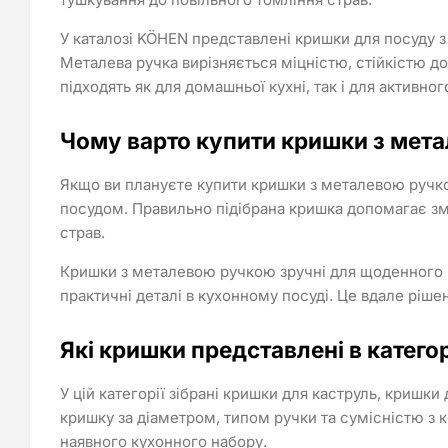
У каталозі KÖHEN представлені кришки для посуду з
Металева ручка вирізняється міцністю, стійкістю д
підходять як для домашньої кухні, так і для активн
Чому варто купити кришки з мет
Якщо ви плануєте купити кришки з металевою ручкою,
посудом. Правильно підібрана кришка допомагає зм
страв.
Кришки з металевою ручкою зручні для щоденного ви
практичні деталі в кухонному посуді. Це вдале ріше
Які кришки представлені в категор
У цій категорії зібрані кришки для каструль, кришки
кришку за діаметром, типом ручки та сумісністю з к
наявного кухонного набору.