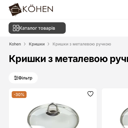
Каталог товарів
Kohen
Кришки
Кришки з металевою ручкою
Кришки з металевою ру
Фільтр
-30%
Додати
до
списку
бажань