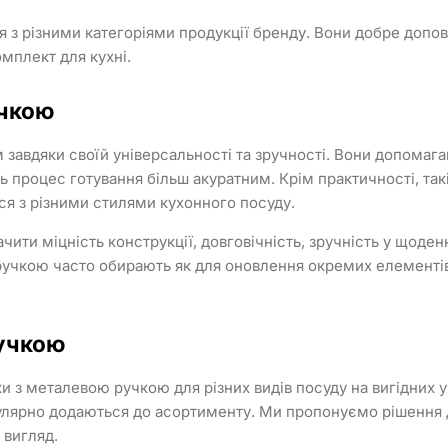
з різними категоріями продукції бренду. Вони добре допов
мплект для кухні.
учкою
авдяки своїй універсальності та зручності. Вони допомага
 процес готування більш акуратним. Крім практичності, такі
ся з різними стилями кухонного посуду.
ити міцність конструкції, довговічність, зручність у щоден
учкою часто обирають як для оновлення окремих елементів,
ручкою
з металевою ручкою для різних видів посуду на вигідних умо
регулярно додаються до асортименту. Ми пропонуємо рішення
 вигляд.