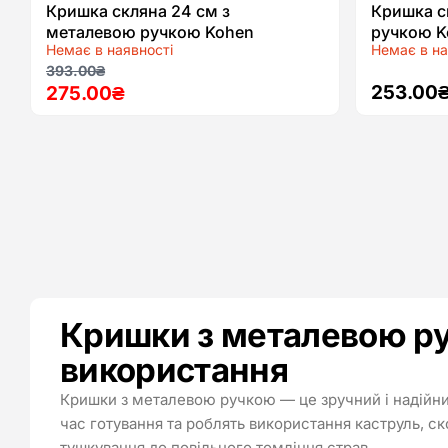
Кришка скляна 24 см з
Кришка с
металевою ручкою Kohen
ручкою K
Немає в наявності
Немає в на
Оригінальна
Поточна
393.00
₴
253.00
275.00
₴
ціна:
ціна:
393.00₴.
275.00₴.
Кришки з металевою ру
використання
Кришки з металевою ручкою — це зручний і надійни
час готування та роблять використання каструль, ск
тушкування до повільного томління страв.