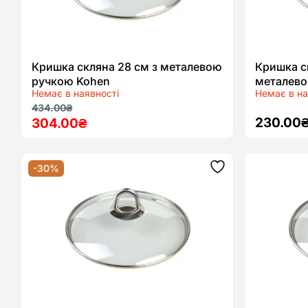
Кришка скляна 28 см з металевою
Кришка с
ручкою Kohen
металев
Немає в наявності
Немає в на
Оригінальна
Поточна
434.00
₴
230.00
304.00
₴
ціна:
ціна:
434.00₴.
304.00₴.
-30%
Додати
до
списку
бажань