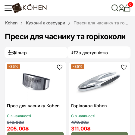
0
Особ
кабі
Відкрити
Kohen
Кухонні аксесуари
Преси для часнику та горіхоколи
пошук
Преси для часнику та горіхоколи
Фільтр
За доступністю
-35%
-35%
Додати
Дода
до
до
списку
спис
бажань
бажа
Прес для часнику Kohen
Горіхокол Kohen
Є в наявності
Є в наявності
Оригінальна
Поточна
Оригінальна
Поточна
316.00
₴
479.00
₴
205.00
₴
311.00
₴
ціна:
ціна:
ціна:
ціна: