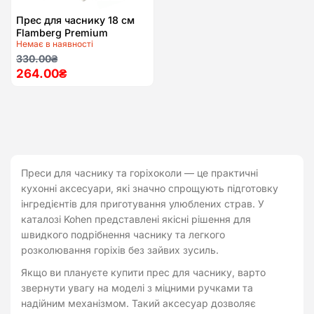
Прес для часнику 18 см
Flamberg Premium
Немає в наявності
Essential
Оригінальна
Поточна
330.00
₴
264.00
₴
ціна:
ціна:
330.00₴.
264.00₴.
Преси для часнику та горіхоколи — це практичні
кухонні аксесуари, які значно спрощують підготовку
інгредієнтів для приготування улюблених страв. У
каталозі Kohen представлені якісні рішення для
швидкого подрібнення часнику та легкого
розколювання горіхів без зайвих зусиль.
Якщо ви плануєте купити прес для часнику, варто
звернути увагу на моделі з міцними ручками та
надійним механізмом. Такий аксесуар дозволяє