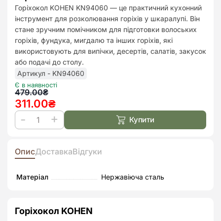
до
Горіхокол KOHEN KN94060 — це практичний кухонний
списк
інструмент для розколювання горіхів у шкаралупі. Він
бажан
стане зручним помічником для підготовки волоських
горіхів, фундука, мигдалю та інших горіхів, які
використовують для випічки, десертів, салатів, закусок
або подачі до столу.
Артикул - KN94060
Є в наявності
Оригінальна
Поточна
479.00
₴
311.00
₴
ціна:
ціна:
479.00₴.
311.00₴.
Купити
Горіхокол
Kohen
кількість
Опис
Доставка
Відгуки
Матеріал
Нержавіюча сталь
Горіхокол KOHEN