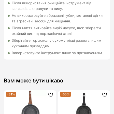
Після використання очищайте інструмент від
залишків шкаралупи та пилу.
Не використовуйте абразивні губки, металеві щітки
та агресивні засоби для чищення.
Після миття витирайте виріб насухо, щоб зберегти
охайний вигляд нержавіючої сталі.
Зберігайте горіхокол у сухому місці разом з іншим
кухонним приладдям.
Використовуйте інструмент лише за призначенням.
Вам може бути цікаво
-31%
-50%
Додати
Дода
до
до
списку
спис
бажань
бажа