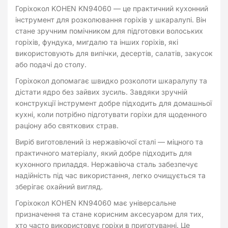
Горіхокол KOHEN KN94060 — це практичний кухонний
інструмент для розколювання горіхів у шкаралупі. Він
стане зручним помічником для підготовки волоських
горіхів, фундука, мигдалю та інших горіхів, які
використовують для випічки, десертів, салатів, закусок
або подачі до столу.
Горіхокол допомагає швидко розколоти шкаралупу та
дістати ядро без зайвих зусиль. Завдяки зручній
конструкції інструмент добре підходить для домашньої
кухні, коли потрібно підготувати горіхи для щоденного
раціону або святкових страв.
Виріб виготовлений із нержавіючої сталі — міцного та
практичного матеріалу, який добре підходить для
кухонного приладдя. Нержавіюча сталь забезпечує
надійність під час використання, легко очищується та
зберігає охайний вигляд.
Горіхокол KOHEN KN94060 має універсальне
призначення та стане корисним аксесуаром для тих,
хто часто використовує горіхи в приготуванні. Це