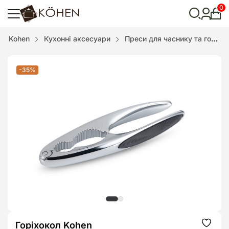
0
Особ
кабі
Відкрити
Kohen
Кухонні аксесуари
Преси для часнику та горіхоколи
пошук
-35%
Горіхокол Kohen
Додат