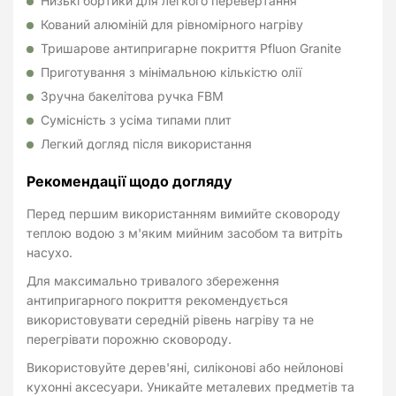
Низькі бортики для легкого перевертання
Кований алюміній для рівномірного нагріву
Тришарове антипригарне покриття Pfluon Granite
Приготування з мінімальною кількістю олії
Зручна бакелітова ручка FBM
Сумісність з усіма типами плит
Легкий догляд після використання
Рекомендації щодо догляду
Перед першим використанням вимийте сковороду
теплою водою з м'яким мийним засобом та витріть
насухо.
Для максимально тривалого збереження
антипригарного покриття рекомендується
використовувати середній рівень нагріву та не
перегрівати порожню сковороду.
Використовуйте дерев'яні, силіконові або нейлонові
кухонні аксесуари. Уникайте металевих предметів та