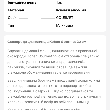
Індукційна плита
Так
кількість
Матеріал
Кований алюміній
Серія
GOURMET
Тип
Млинцева
Сковорода для млинців Kohen Gourmet 22 см
Справжні домашні млинці починаються з правильної
сковороди. Kohen Gourmet 22 см створена спеціально
для приготування тонких млинців, налисників,
панкейків, сирників та інших страв, де важливі
рівномірне обсмажування та легке перевертання.
Завдяки низьким бортикам і продуманій формі млинці
легко підчіплювати лопаткою та перевертати без
пошкодження. Поверхня швидко прогрівається та
рівномірно розподіляє тепло, що дозволяє отримувати
красивий золотистий колір по всій площі млинця.
Корпус виготовлений із кованого алюмінію —