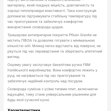
матеріалу, який поєднує міцність, довговічність та
хороші теплопровідні властивості. Така конструкція
допомагає підтримувати стабільну температуру під
час приготування та забезпечує комфортне
використання сковороди щодня.
Тришарове антипригарне покриття Pfluon Granite не
містить ПФОА та дозволяє готувати з мінімальною
кількістю олії. Млинці легко відстають від поверхні, не
рвуться під час перевертання та зберігають апетитний
вигляд.
Окрему увагу заслуговує бакелітова ручка FBM
італійського виробництва. Вона комфортно лежить у
руці, не нагрівається під час приготування та
забезпечує надійний контроль над посудом.
Сковорода сумісна з усіма типами плит, включаючи
індукційні, тому стане універсальним рішенням для
будь-якої сучасної кухні.
Характеристики