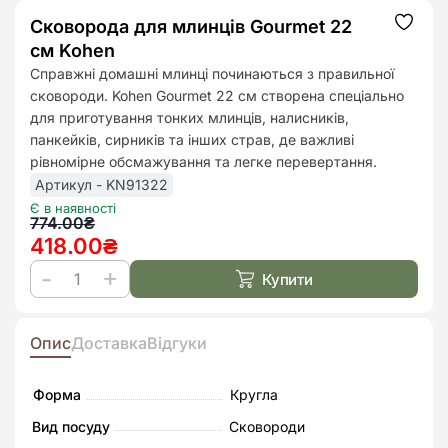
Сковорода для млинців Gourmet 22
Додат
до
см Kohen
списк
бажан
Справжні домашні млинці починаються з правильної
сковороди. Kohen Gourmet 22 см створена спеціально
для приготування тонких млинців, налисників,
панкейків, сирників та інших страв, де важливі
рівномірне обсмажування та легке перевертання.
Артикул - KN91322
Є в наявності
Оригінальна
Поточна
774.00
₴
418.00
₴
ціна:
ціна:
774.00₴.
418.00₴.
Купити
Сковорода
для
млинців
Опис
Доставка
Відгуки
Gourmet
22
Форма
Кругла
см
Вид посуду
Сковороди
Kohen