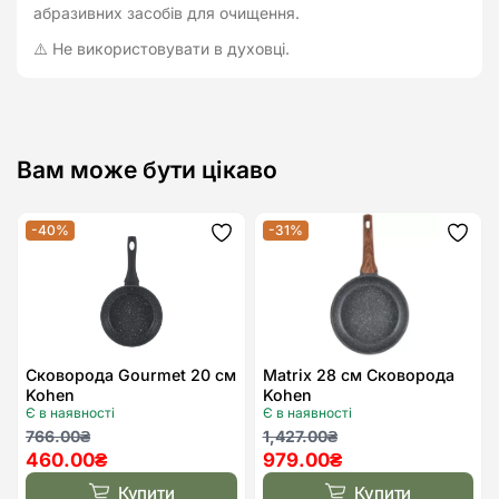
абразивних засобів для очищення.
⚠️ Не використовувати в духовці.
Вам може бути цікаво
-40%
-31%
Додати
Дода
до
до
списку
спис
бажань
бажа
Сковорода Gourmet 20 см
Matrix 28 см Сковорода
Kohen
Kohen
Є в наявності
Є в наявності
Оригінальна
Поточна
Оригінальна
Поточна
766.00
₴
1,427.00
₴
460.00
₴
979.00
₴
ціна:
ціна:
ціна:
ціна:
766.00₴.
460.00₴.
1,427.00₴.
979.00₴.
Купити
Купити