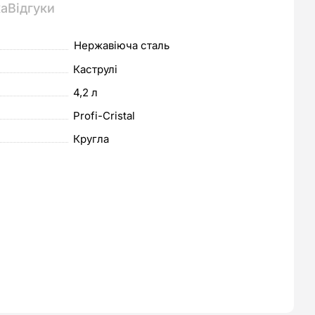
ка
Відгуки
Нержавіюча сталь
Каструлі
4,2 л
Profi-Cristal
Кругла