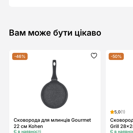
Вам може бути цікаво
-46%
-50%
Додати
до
списку
бажань
5,0
(1)
Сковорода для млинців Gourmet
Сковород
22 см Kohen
Grill 28×
Є в наявності
Є в наявно