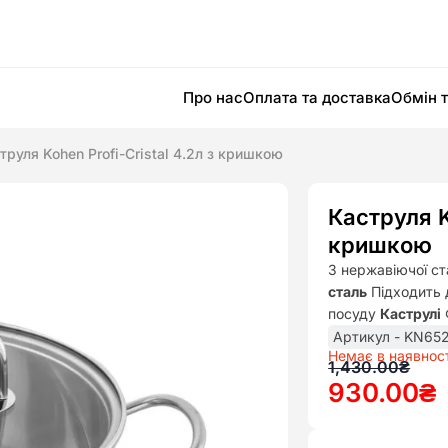
Про нас
Оплата та доставка
Обмін 
труля Kohen Profi-Cristal 4.2л з кришкою
Каструля K
кришкою
З нержавіючої ст
сталь
Підходить 
посуду
Каструлі
Артикул - KN65
Немає в наявност
Оригінал
Поточна
1,430.00
₴
930.00
₴
ціна:
ціна:
1,430.00
930.00₴.