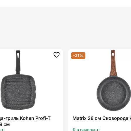
-31%
Додати
до
списку
бажань
а-гриль Kohen Profi-T
Matrix 28 см Сковорода 
28 см
сті
Є в наявності