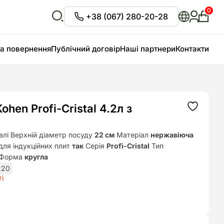
0
+38 (067) 280-20-28
Особи
кабіне
Відкрити
пошук
та повернення
Публічний договір
Наші партнери
Контакти
ohen Profi-Cristal 4.2л з
Додати
до
списку
бажань
алі Верхній діаметр посуду
22 см
Матеріал
нержавіюча
для індукційних плит
так
Серія
Profi-Cristal
Тип
Форма
кругла
220
і
ьна
₴.