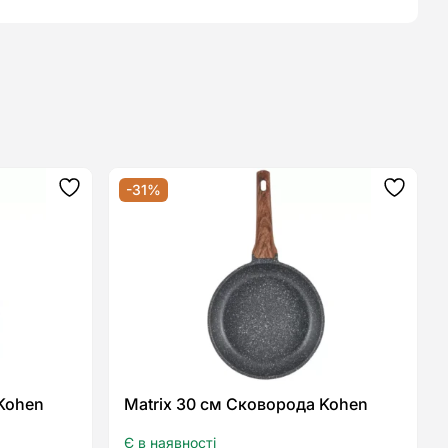
-31%
Додати
Додат
до
до
списку
списку
бажань
бажан
Kohen
Matrix 30 см Сковорода Kohen
Є в наявності