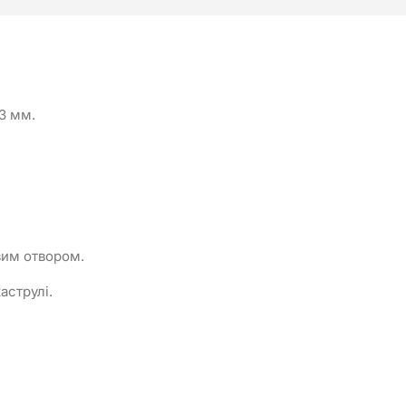
3 мм.
вим отвором.
аструлі.