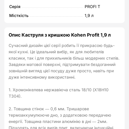
Серія
PROFI T
Місткість
1,9 л
Опис Каструля з кришкою Kohen Profit 1,9 л
Сучасний дизайн цієї серії робить її прикрасою будь-
якої кухні. Це ідеальний вибір, як для любителів
класики, так і для прихильників більш модерних стилів.
Завдяки матової поверхні, підтримувати бездоганний
зовнішній вигляд цієї посуду дуже просто, навіть при
дуже інтенсивному використанні.
1. Хромонікелева нержавіюча сталь 18/10 (Х18Н10
Т304).
2. Товщина стінок ― 0,6 мм. Тришарове
термоаккумулююче дно, з додатковою передачею
енергії. Товщина пластини алюмінію в дні ― 2мм.
Підходять для всіх видів плит, включаючи індукційні.