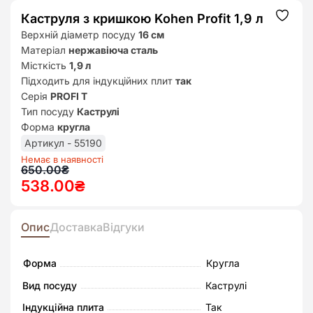
Каструля з кришкою Kohen Profit 1,9 л
Додат
до
Верхній діаметр посуду
16 см
списк
Матеріал
нержавіюча сталь
бажан
Місткість
1,9 л
Підходить для індукційних плит
так
Серія
PROFI T
Тип посуду
Каструлі
Форма
кругла
Артикул - 55190
Немає в наявності
Оригінальна
Поточна
650.00
₴
538.00
₴
ціна:
ціна:
650.00₴.
538.00₴.
Опис
Доставка
Відгуки
Форма
Кругла
Вид посуду
Каструлі
Індукційна плита
Так