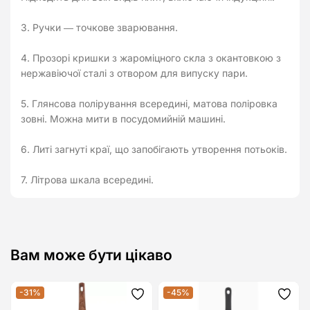
3. Ручки ― точкове зварювання.
4. Прозорі кришки з жароміцного скла з окантовкою з
нержавіючої сталі з отвором для випуску пари.
5. Глянсова полірування всередині, матова поліровка
зовні. Можна мити в посудомийній машині.
6. Литі загнуті краї, що запобігають утворення потьоків.
7. Літрова шкала всередині.
Вам може бути цікаво
-31%
-45%
Додати
Дода
до
до