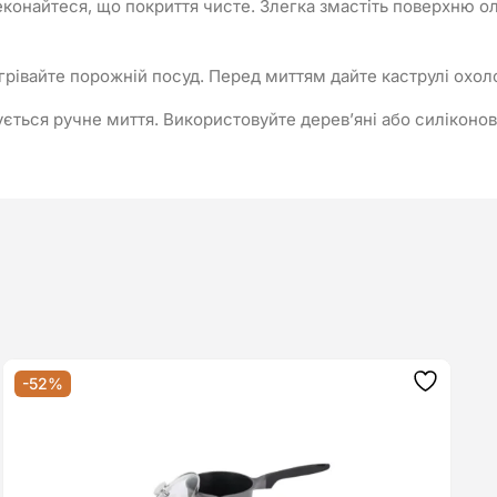
онайтеся, що покриття чисте. Злегка змастіть поверхню олі
грівайте порожній посуд. Перед миттям дайте каструлі охол
ься ручне миття. Використовуйте дерев’яні або силіконові 
-52%
ати
Додати
до
ку
списку
ань
бажань