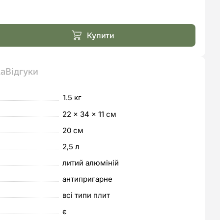
ьна
.
.
Купити
ка
Відгуки
1.5 кг
22 × 34 × 11 см
20 см
2,5 л
литий алюміній
антипригарне
всі типи плит
є