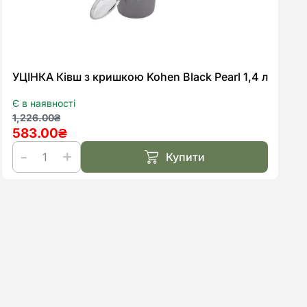
УЦІНКА Ківш з кришкою Kohen Black Pearl 1,4 л
Є в наявності
Оригінальна
Поточна
1,226.00
₴
583.00
₴
ціна:
ціна:
1,226.00₴.
583.00₴.
Купити
УЦІНКА
Ківш
з
кришкою
Kohen
Black
Pearl