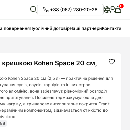
0
+38 (067) 280-20-28
Особи
кабіне
Відкрити
пошук
та повернення
Публічний договір
Наші партнери
Контакти
з кришкою Kohen Space 20 см,
Додати
до
списку
бажань
ою Kohen Space 20 см (2,5 л) — практичне рішення для
вання супів, соусів, гарнірів та інших страв.
того алюмінію, вона забезпечує рівномірний розподіл
вне приготування. Посилене термоакумулююче дно
му нагріву, а тришарове антипригарне покриття Granit
 керамічним компонентом, відзначається стійкістю до
вічністю.
688