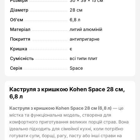
Розміри
30 × 39 × 15 см
см,
Діаметр
28 см
6,8
Об’єм
6,8 л
л
кількість
Матеріал
литий алюміній
Покриття
антипригарне
Кришка
є
Сумісність
всі типи плит
Серія
Space
Каструля з кришкою Kohen Space 28 см,
6,8 л
Каструля з кришкою Kohen Space 28 см (6,8 л)
— це
містка та функціональна модель, створена для
комфортного приготування великих порцій страв. Вона
ідеально підходить для сімейної кухні, коли потрібно
готувати супи, борщі, рагу, пасту або інші страви на