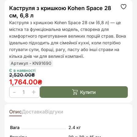
Каструля з кришкою Kohen Space 28
Додат
до
см, 6,8 л
списк
бажан
Каструля з кришкою Kohen Space 28 см (6,8 л) — це
містка та функціональна модель, створена для
комфортного приготування великих порцій страв. Вона
ідеально підходить для сімейної кухні, коли потрібно
готувати супи, борщі, рагу, пасту або інші страви на
кілька днів чи для великої компанії.
Артикул - KN91690
Є в наявності
Оригінальна
Поточна
2,520.00
₴
1,764.00
₴
ціна:
ціна:
2,520.00₴.
1,764.00₴.
Купити
Каструля
з
кришкою
Опис
Доставка
Відгуки
Kohen
Space
Вага
2.4 кг
28