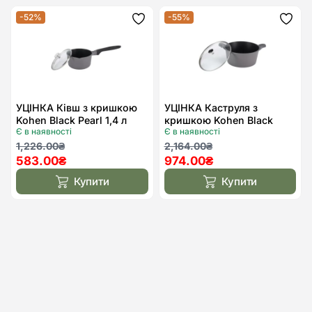
-52%
-55%
Додати
Дода
до
до
списку
спис
бажань
бажа
УЦІНКА Ківш з кришкою
УЦІНКА Каструля з
Kohen Black Pearl 1,4 л
кришкою Kohen Black
Є в наявності
Є в наявності
Pearl 6,6 л
Оригінальна
Поточна
Оригінальна
Поточна
1,226.00
₴
2,164.00
₴
583.00
₴
974.00
₴
ціна:
ціна:
ціна:
ціна:
1,226.00₴.
583.00₴.
2,164.00₴.
974.00₴.
Купити
Купити