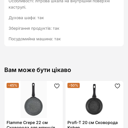
Особливості: літрова шкала на внутрішній поверхні
каструлі.
Духова шафа: так
Зберігання продуктів: так
Посудомийна машина: так
Вам може бути цікаво
-45%
-50%
Додати
Дода
до
до
списку
спис
бажань
бажа
Flamme Crepe 22 см
Profi-T 20 см Сковорода
Сковорода для млинців
Kohen