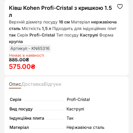
Ківш Kohen Profi-Cristal з кришкою 1.5
Додат
до
л
списк
бажан
Верхній діаметр посуду
16 см
Матеріал
нержавіюча
сталь
Місткість
1,5 л
Підходить для індукційних плит
так
Серія
Profi-Cristal
Тип посуду
Каструлі
Форма
кругла
Артикул - KN65316
Немає в наявності
Оригінальна
Поточна
885.00
₴
575.00
₴
ціна:
ціна:
885.00₴.
575.00₴.
Опис
Доставка
Відгуки
Серія
Profi-Cristal
Вид посуду
Каструлі
Індукційна плита
Так
Матеріал
Нержавіюча сталь