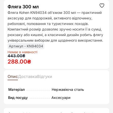
Фляга 300 мл
Додат
до
Фляга Kohen KN94034 об'ємом 300 мл — практичний
списк
аксесуар для подорожей, активного відпочинку,
бажан
риболовлі, полювання та туристичних походів.
Компактний розмір дозволяє зручно носити її в сумці,
рюкзаку або кишені, а класичний дизайн робить флягу
універсальним вибором для щоденного використання.
Артикул - KN94034
Немає в наявності
Оригінальна
Поточна
443.00
₴
288.00
₴
ціна:
ціна:
443.00₴.
288.00₴.
Опис
Доставка
Відгуки
Матеріал
Нержавіюча сталь
Вид посуду
Аксесуари