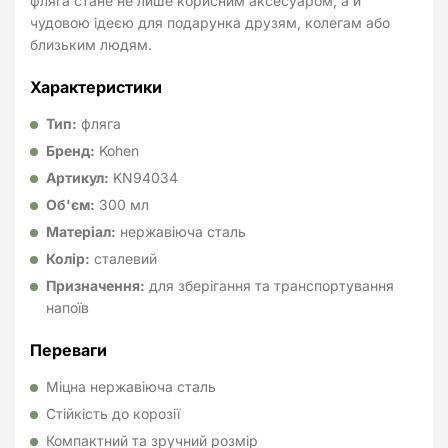
фляга стане не лише корисним аксесуаром, а й
чудовою ідеєю для подарунка друзям, колегам або
близьким людям.
Характеристики
Тип:
фляга
Бренд:
Kohen
Артикул:
KN94034
Об'єм:
300 мл
Матеріал:
нержавіюча сталь
Колір:
сталевий
Призначення:
для зберігання та транспортування
напоїв
Переваги
Міцна нержавіюча сталь
Стійкість до корозії
Компактний та зручний розмір