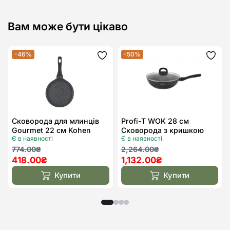
Вам може бути цікаво
-46%
-50%
Додати
Дода
до
до
списку
спис
бажань
бажа
Сковорода для млинців
Profi-T WOK 28 см
Gourmet 22 см Kohen
Сковорода з кришкою
Є в наявності
Є в наявності
Kohen
Оригінальна
Поточна
Оригінальна
Поточна
774.00
₴
2,264.00
₴
418.00
₴
1,132.00
₴
ціна:
ціна:
ціна:
ціна:
774.00₴.
418.00₴.
2,264.00₴.
1,132.00₴.
Купити
Купити