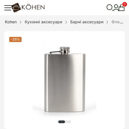
0
Особ
кабі
Відкрити
Kohen
Кухонні аксесуари
Барні аксесуари
Фляга 300 мл
пошук
-35%