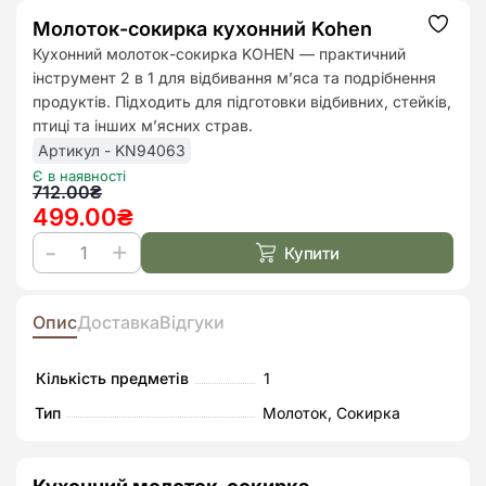
Молоток-сокирка кухонний Kohen
Додат
до
Кухонний молоток-сокирка KOHEN — практичний
списк
інструмент 2 в 1 для відбивання м’яса та подрібнення
бажан
продуктів. Підходить для підготовки відбивних, стейків,
птиці та інших м’ясних страв.
Артикул - KN94063
Є в наявності
Оригінальна
Поточна
712.00
₴
499.00
₴
ціна:
ціна:
712.00₴.
499.00₴.
Купити
Молоток-
сокирка
кухонний
Опис
Доставка
Відгуки
Kohen
кількість
Кількість предметів
1
Тип
Молоток, Сокирка