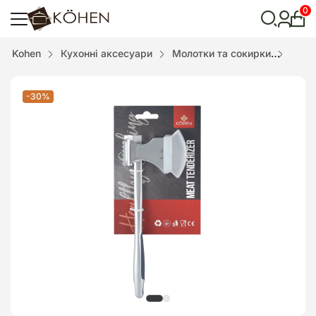
0
Особ
кабі
Відкрити
Kohen
Кухонні аксесуари
Молотки та сокирки
Моло
пошук
-30%