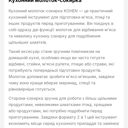
Кухонний молоток-сокирка
Кухонний молоток-сокирка KOHEN — це практичний
кухонний інструмент для підготовки м’яса, птиці та
інших продуктів перед приготуванням. Він поєднує в
собі одразу дві функції: молоток для відбивання м’яса
та невелику кухонну сокирку для подрібнення
щільніших шматків.
Такий аксесуар стане зручним помічником на
домашній кухні, особливо якщо ви часто готуєте
відбивні, стейки, м’ясні рулети, птицю або страви, які
потребують попередньої підготовки продуктів.
Молоток допомагає зробити м’ясо м’якшим, завдяки
чому воно краще вбирає маринад, спеції та
рівномірніше готується.
Сторона-сокирка зручна для роботи з більш щільними
продуктами, невеликими шматками птиці, хрящами
або продуктами, які потрібно подрібнити перед
приготуванням. Завдяки формату 2 в 1 цей інструмент
економить місце серед кухонного приладдя та замінює