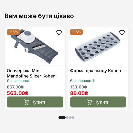
Вам може бути цікаво
-35%
-35%
Додати
Дода
до
до
списку
спис
бажань
бажа
Овочерізка Mini
Форма для льоду Kohen
Mandoline Slicer Kohen
Є в наявності
Є в наявності
Оригінальна
Поточна
Оригінальна
Поточна
867.00
₴
133.00
₴
563.00
₴
86.00
₴
ціна:
ціна:
ціна:
ціна:
867.00₴.
563.00₴.
133.00₴.
86.00₴.
Купити
Купити