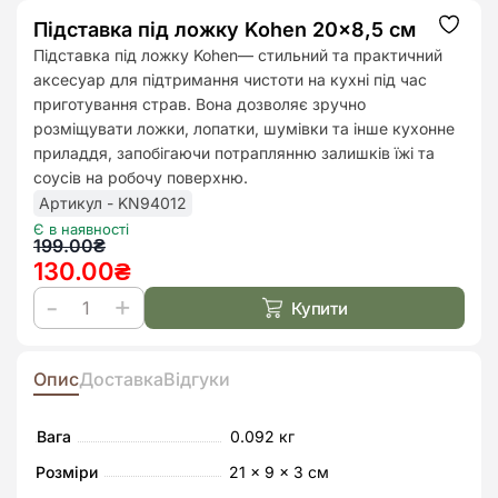
Підставка під ложку Kohen 20×8,5 см
Додат
до
Підставка під ложку Kohen— стильний та практичний
списк
аксесуар для підтримання чистоти на кухні під час
бажан
приготування страв. Вона дозволяє зручно
розміщувати ложки, лопатки, шумівки та інше кухонне
приладдя, запобігаючи потраплянню залишків їжі та
соусів на робочу поверхню.
Артикул - KN94012
Є в наявності
Оригінальна
Поточна
199.00
₴
130.00
₴
ціна:
ціна:
199.00₴.
130.00₴.
Купити
Підставка
під
ложку
Опис
Доставка
Відгуки
Kohen
20x8,5
Вага
0.092 кг
см
Розміри
21 × 9 × 3 см
кількість