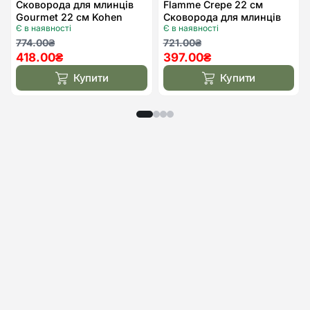
Сковорода для млинців
Flamme Crepe 22 см
Gourmet 22 см Kohen
Сковорода для млинців
Є в наявності
Є в наявності
Kohen
Оригінальна
Поточна
Оригінальна
Поточна
774.00
₴
721.00
₴
418.00
₴
397.00
₴
ціна:
ціна:
ціна:
ціна:
774.00₴.
418.00₴.
721.00₴.
397.00₴.
Купити
Купити