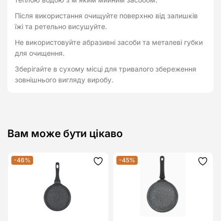
Після використання очищуйте поверхню від залишків
їжі та ретельно висушуйте.
Не використовуйте абразивні засоби та металеві губки
для очищення.
Зберігайте в сухому місці для тривалого збереження
зовнішнього вигляду виробу.
Вам може бути цікаво
-46%
-45%
Додати
Дода
до
до
списку
спис
бажань
бажа