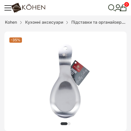
0
Особ
кабі
Відкрити
Kohen
Кухонні аксесуари
Підставки та органайзери
пошук
-35%