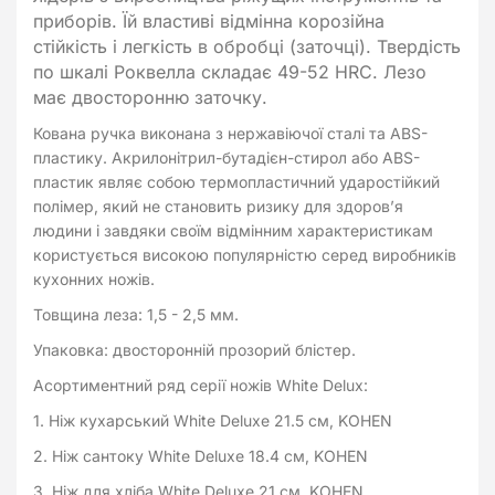
приборів. Їй властиві відмінна корозійна
стійкість і легкість в обробці (заточці). Твердість
по шкалі Роквелла складає 49-52 HRC. Лезо
має двосторонню заточку.
Кована ручка виконана з нержавіючої сталі та ABS-
пластику. Акрилонітрил-бутадієн-стирол або ABS-
пластик являє собою термопластичний ударостійкий
полімер, який не становить ризику для здоров’я
людини і завдяки своїм відмінним характеристикам
користується високою популярністю серед виробників
кухонних ножів.
Товщина леза: 1,5 - 2,5 мм.
Упаковка: двосторонній прозорий блістер.
Асортиментний ряд серії ножів White Delux:
1. Ніж кухарський White Deluxe 21.5 см, KOHEN
2. Ніж сантоку White Deluxe 18.4 см, KOHEN
3. Ніж для хліба White Deluxe 21 см, KOHEN