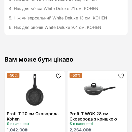
4. Ніж для м`яса White Deluxe 21 см, KOHEN
5. Ніж універсальний White Deluxe 13 см, KOHEN
6. Ніж для овочів White Deluxe 9.4 см, KOHEN
Вам може бути цікаво
-50%
-50%
Додати
Дода
до
до
списку
спис
бажань
бажа
Profi-T 20 см Сковорода
Profi-T WOK 28 см
Kohen
Сковорода з кришкою
Є в наявності
Є в наявності
Kohen
Оригінальна
Поточна
Оригінальна
Поточна
1,042.00
₴
2,264.00
₴