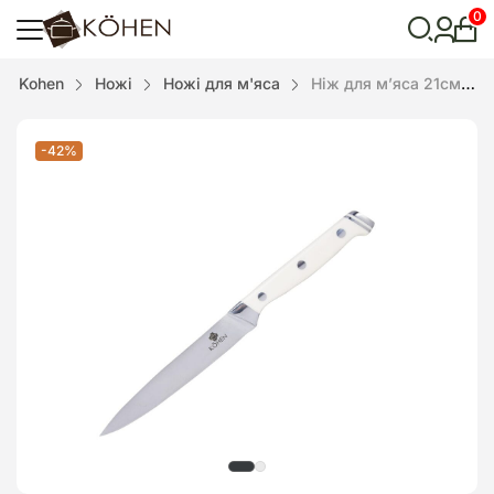
0
Особ
кабі
Відкрити
Kohen
Ножі
Ножі для м'яса
Ніж для м’яса 21см White Deluxe
пошук
-42%