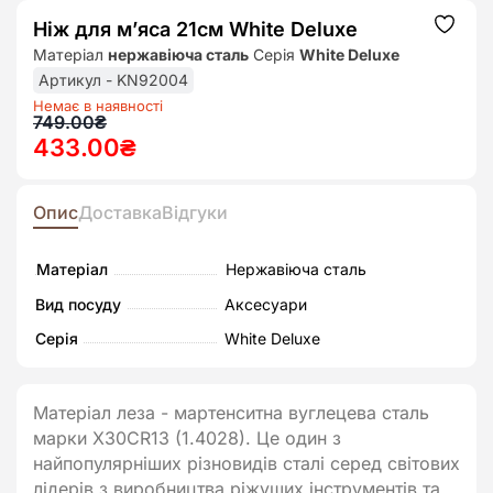
Ніж для м’яса 21см White Deluxe
Додат
до
Матеріал
нержавіюча сталь
Серія
White Deluxe
списк
бажан
Артикул - KN92004
Немає в наявності
Оригінальна
Поточна
749.00
₴
433.00
₴
ціна:
ціна:
749.00₴.
433.00₴.
Опис
Доставка
Відгуки
Матеріал
Нержавіюча сталь
Вид посуду
Аксесуари
Серія
White Deluxe
Матеріал леза - мартенситна вуглецева сталь
марки X30CR13 (1.4028). Це один з
найпопулярніших різновидів сталі серед світових
лідерів з виробництва ріжущих інструментів та