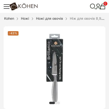
0
Особ
кабі
Відкрити
Kohen
Ножі
Ножі для овочів
Ніж для овочів 8,9см Brilliance, Kohen, нержавіюча сталь
пошук
-43%