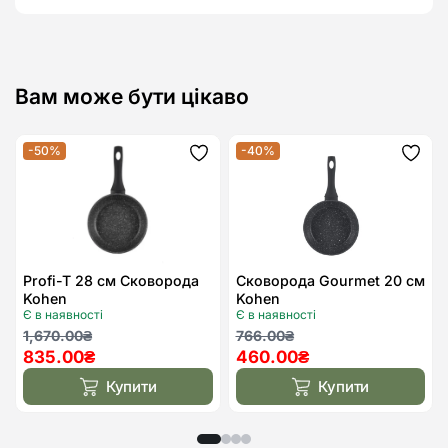
Вам може бути цікаво
-50%
-40%
Додати
Дода
до
до
списку
спис
бажань
бажа
Profi-T 28 см Сковорода
Сковорода Gourmet 20 см
Kohen
Kohen
Є в наявності
Є в наявності
Оригінальна
Поточна
Оригінальна
Поточна
1,670.00
₴
766.00
₴
835.00
₴
460.00
₴
ціна:
ціна:
ціна:
ціна:
1,670.00₴.
835.00₴.
766.00₴.
460.00₴.
Купити
Купити