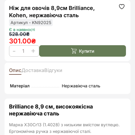
Ніж для овочів 8,9см Brilliance,
Додат
до
Kohen, нержавіюча сталь
списк
бажан
Артикул - KN92025
Є в наявності
Оригінальна
Поточна
528.00
₴
301.00
₴
ціна:
ціна:
528.00₴.
301.00₴.
Купити
Ніж
для
овочів
Опис
Доставка
Відгуки
8,9см
Brilliance,
Матеріал
Нержавіюча сталь
Kohen,
нержавіюча
Brilliance 8,9 см, високоякісна
сталь
нержавіюча сталь
кількість
Марка Х30Сr13 (1.4028) з низьким вмістом вуглецю.
Ергономічна ручка з нержавіючої сталі.