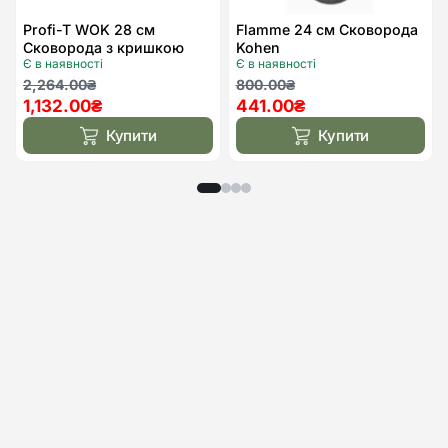
Profi-T WOK 28 см
Flamme 24 см Сковорода
Сковорода з кришкою
Kohen
Є в наявності
Є в наявності
Kohen
Оригінальна
Поточна
Оригінальна
Поточна
2,264.00
₴
800.00
₴
1,132.00
₴
441.00
₴
ціна:
ціна:
ціна:
ціна:
2,264.00₴.
1,132.00₴.
800.00₴.
441.00₴.
Купити
Купити