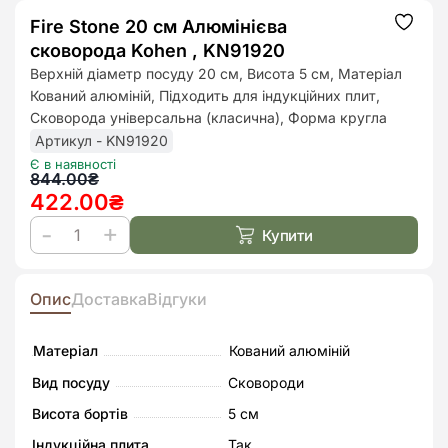
Fire Stone 20 см Алюмінієва
Додат
до
сковорода Kohen , KN91920
списк
бажан
Верхній діаметр посуду 20 см, Висота 5 см, Матеріал
Кований алюміній, Підходить для індукційних плит,
Сковорода універсальна (класична), Форма кругла
Артикул - KN91920
Є в наявності
Оригінальна
Поточна
844.00
₴
422.00
₴
ціна:
ціна:
844.00₴.
422.00₴.
Купити
Fire
Stone
20
Опис
Доставка
Відгуки
см
Алюмінієва
Матеріал
Кований алюміній
сковорода
Вид посуду
Сковороди
Kohen
Висота бортів
5 см
,
Індукційна плита
Так
KN91920