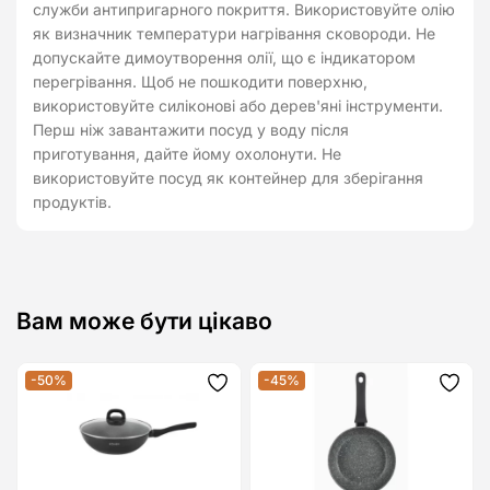
служби антипригарного покриття. Використовуйте олію
як визначник температури нагрівання сковороди. Не
допускайте димоутворення олії, що є індикатором
перегрівання. Щоб не пошкодити поверхню,
використовуйте силіконові або дерев'яні інструменти.
Перш ніж завантажити посуд у воду після
приготування, дайте йому охолонути. Не
використовуйте посуд як контейнер для зберігання
продуктів.
Вам може бути цікаво
-50%
-45%
Додати
Дода
до
до
списку
спис
бажань
бажа