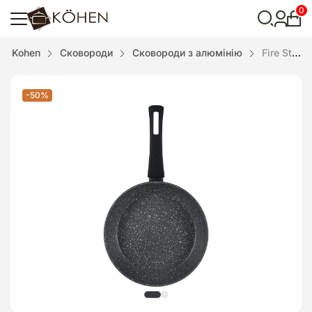
0
Особ
кабі
Відкрити
Kohen
Сковороди
Сковороди з алюмінію
Fire Stone 20 см Алюмінієва сковорода Kohen , KN91920
пошук
-50%