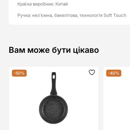
Країна виробник: Китай
Ручка: нез'ємна, бакелітова, технологія Soft Touch
Вам може бути цікаво
-50%
-40%
Додати
до
списку
бажань