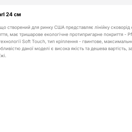
rl 24 см
о створений для ринку США представляє лінійку сковорід сер
тя, має тришарове екологічне протипригарне покриття - Pflu
 технології Soft Touch, тип кріплення - гвинтове, максималь
вістю даної моделі є висока якість та дешева вартість, за
жі.