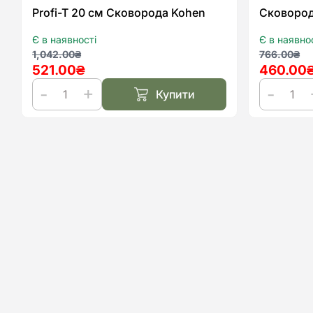
Profi-T 20 см Сковорода Kohen
Сковород
Є в наявності
Є в наявно
Оригінальна
Поточна
Оригіна
Поточн
1,042.00
₴
766.00
₴
521.00
₴
460.00
ціна:
ціна:
ціна:
ціна:
1,042.00₴.
521.00₴.
766.00₴
460.00₴
Купити
Profi-
Сковоро
T
Gourmet
20
20
см
см
Сковорода
Kohen
Kohen
кількість
кількість