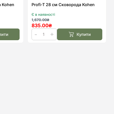
а Kohen
Profi-T 28 см Сковорода Kohen
Є в наявності
Оригінальна
Поточна
1,670.00
₴
835.00
₴
ціна:
ціна:
1,670.00₴.
835.00₴.
пити
Купити
Profi-
T
28
см
Сковорода
Kohen
кількість