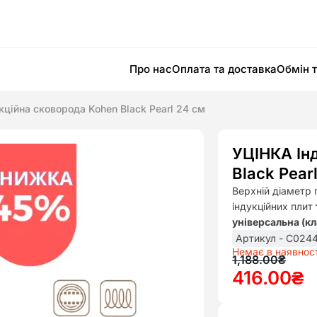
Про нас
Оплата та доставка
Обмін 
кційна сковорода Kohen Black Pearl 24 см
УЦІНКА Ін
Black Pear
Верхній діаметр
індукційних плит
універсальна (к
Артикул - C024
Немає в наявност
Оригінал
Поточна
1,188.00
₴
416.00
₴
ціна:
ціна:
1,188.00₴
416.00₴.