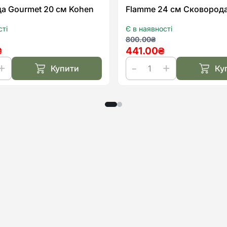
а Gourmet 20 см Kohen
Flamme 24 см Сковород
сті
Є в наявності
льна
а
Оригінальна
Поточна
800.00
₴
₴
441.00
₴
ціна:
ціна:
.
.
800.00₴.
441.00₴.
Купити
Ку
да
Flamme
24
см
Сковорода
Kohen
кількість