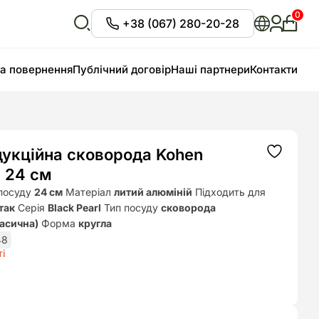
0
+38 (067) 280-20-28
Особи
кабіне
Відкрити
пошук
та повернення
Публічний договір
Наші партнери
Контакти
дукційна сковорода Kohen
Додати
до
l 24 см
списку
бажань
 посуду
24 см
Матеріал
литий алюміній
Підходить для
так
Серія
Black Pearl
Тип посуду
сковорода
ласична)
Форма
кругла
48
і
ьна
.