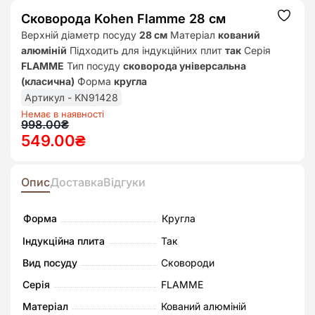
Сковорода Kohen Flamme 28 см
Додат
до
Верхній діаметр посуду
28 см
Матеріал
кований
списк
алюміній
Підходить для індукційних плит
так
Серія
бажан
FLAMME
Тип посуду
сковорода універсальна
(класична)
Форма
кругла
Артикул - KN91428
Немає в наявності
Оригінальна
Поточна
998.00
₴
549.00
₴
ціна:
ціна:
998.00₴.
549.00₴.
Опис
Доставка
Відгуки
Форма
Кругла
Індукційна плита
Так
Вид посуду
Сковороди
Серія
FLAMME
Матеріал
Кований алюміній