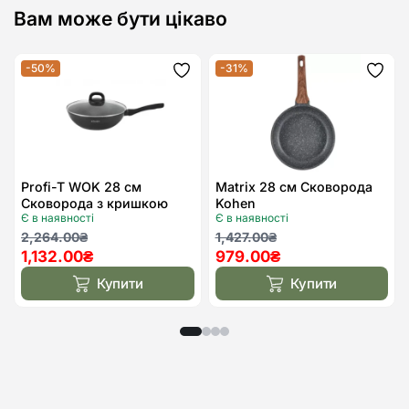
Вам може бути цікаво
-50%
-31%
Додати
Дода
до
до
списку
спис
бажань
бажа
Profi-T WOK 28 см
Matrix 28 см Сковорода
Сковорода з кришкою
Kohen
Є в наявності
Є в наявності
Kohen
Оригінальна
Поточна
Оригінальна
Поточна
2,264.00
₴
1,427.00
₴
1,132.00
₴
979.00
₴
ціна:
ціна:
ціна:
ціна:
2,264.00₴.
1,132.00₴.
1,427.00₴.
979.00₴.
Купити
Купити