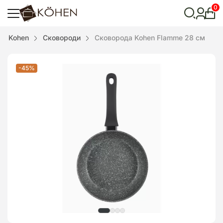
0
Особ
кабі
Відкрити
Kohen
Сковороди
Сковорода Kohen Flamme 28 см
пошук
-45%