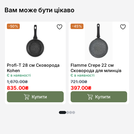
Вам може бути цікаво
-50%
-45%
Додати
Дода
до
до
списку
спис
бажань
бажа
Profi-T 28 см Сковорода
Flamme Crepe 22 см
Kohen
Сковорода для млинців
Є в наявності
Є в наявності
Kohen
Оригінальна
Поточна
Оригінальна
Поточна
1,670.00
₴
721.00
₴
835.00
₴
397.00
₴
ціна:
ціна:
ціна:
ціна:
1,670.00₴.
835.00₴.
721.00₴.
397.00₴.
Купити
Купити