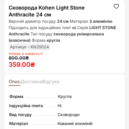
Сковорода Kohen Light Stone
Додат
до
Аnthracite 24 см
списк
бажан
Верхній діаметр посуду
24 см
Матеріал
З алюмінію
Підходить для індукційних плит
ні
Серія
LIGHT STONE
Anthracite
Тип посуду
сковорода універсальна
(класична)
Форма
кругла
Артикул - KN35024
Немає в наявності
Оригінальна
Поточна
800.00
₴
359.00
₴
ціна:
ціна:
800.00₴.
359.00₴.
Опис
Доставка
Відгуки
Форма
Кругла
Індукційна плита
Ні
Вид посуду
Сковороди
Матеріал
Кований алюміній