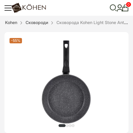
0
Особ
кабі
Відкрити
Kohen
Сковороди
Сковорода Kohen Light Stone Аnthracite 24 см
пошук
-55%