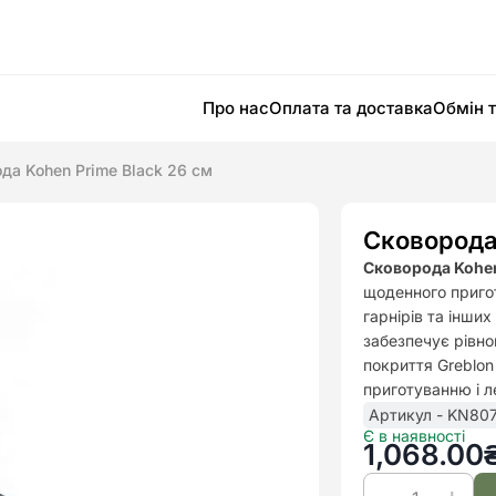
Про нас
Оплата та доставка
Обмін 
да Kohen Prime Black 26 см
Сковорода
Сковорода Kohen
щоденного пригот
гарнірів та інши
забезпечує рівно
покриття Greblo
приготуванню і л
Артикул - KN80
Є в наявності
1,068.00