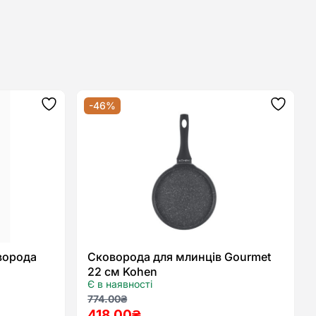
-46%
Додати
Додат
до
до
списку
списку
бажань
бажан
ворода
Сковорода для млинців Gourmet
22 см Kohen
Є в наявності
Оригінальна
Поточна
774.00
₴
418.00
₴