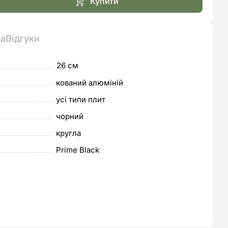
Купити
ка
Відгуки
26 см
кований алюміній
усі типи плит
чорний
кругла
Prime Black