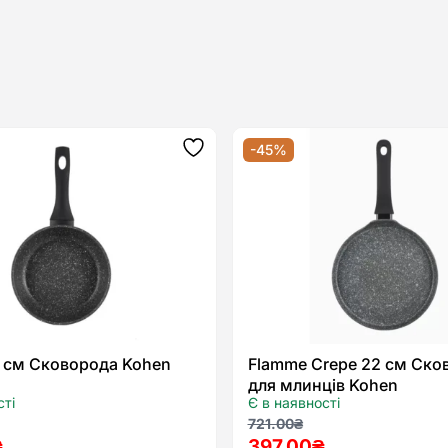
-45%
Додати
до
списку
бажань
8 см Сковорода Kohen
Flamme Crepe 22 см Ско
для млинців Kohen
сті
Є в наявності
льна
а
Оригінальна
Поточна
721.00
₴
₴
397.00
₴