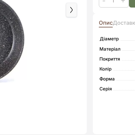
Сковорода
Kohen
Опис
Достав
Prime
Black
Діаметр
26
Матеріал
см
кількість
Покриття
Колір
Форма
Серія