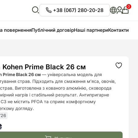
0
+38 (067) 280-20-28
Особи
кабіне
Відкрити
пошук
та повернення
Публічний договір
Наші партнери
Контакти
 Kohen Prime Black 26 см
Додати
до
 Prime Black 26 см
— універсальна модель для
списку
ування страв. Підходить для смаження м’яса, овочів,
бажань
х страв. Виготовлена з кованого алюмінію, сковорода
мірний нагрів і стабільний результат. Антипригарне
n C3 не містить PFOA та сприяє комфортному
егкому догляду.
726
₴