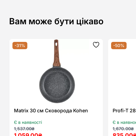
Вам може бути цікаво
-31%
-50%
Додати
до
списку
бажань
Matrix 30 см Сковорода Kohen
Profi-T 2
Є в наявності
Є в наявно
Оригінальна
Поточна
Оригіна
Поточн
1,537.00
₴
1,670.00
₴
1,059.00
₴
835.00