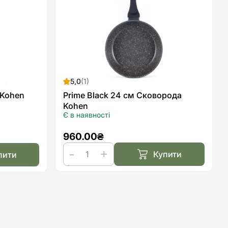
списку
списку
бажань
бажан
5,0
(1)
 Kohen
Prime Black 24 см Сковорода
Kohen
Є в наявності
960.00
₴
Купити
пити
Prime
Black
24
см
Сковорода