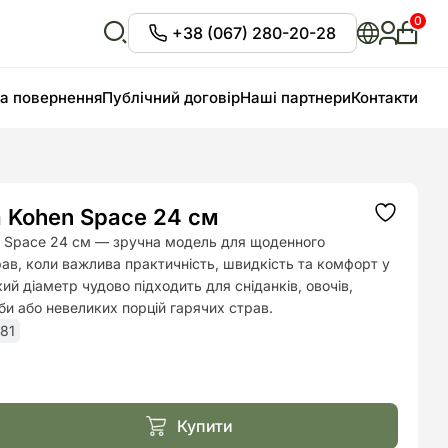
0
+38 (067) 280-20-28
Особи
кабіне
Відкрити
пошук
та повернення
Публічний договір
Наші партнери
Контакти
 Kohen Space 24 см
Додати
до
 Space 24 см — зручна модель для щоденного
списку
ав, коли важлива практичність, швидкість та комфорт у
бажань
кий діаметр чудово підходить для сніданків, овочів,
иби або невеликих порцій гарячих страв.
81
ьна
.
Купити