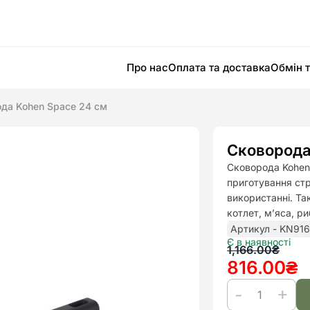
Про нас
Оплата та доставка
Обмін 
да Kohen Space 24 см
Сковорода
Сковорода Kohen
приготування стр
використанні. Та
котлет, м’яса, р
Артикул - KN916
Є в наявності
Оригінал
Поточна
1,166.00
₴
816.00
₴
ціна:
ціна:
1,166.00₴
816.00₴.
Сковорода