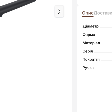
Kohen
Опис
Достав
Space
24
Діаметр
см
Форма
кількість
Матеріал
Серія
Покриття
Ручка