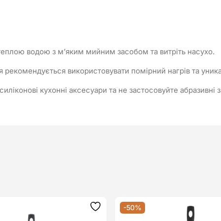
плою водою з м’яким мийним засобом та витріть насухо.
 рекомендується використовувати помірний нагрів та уника
силіконові кухонні аксесуари та не застосовуйте абразивні
-50%
Додати
до