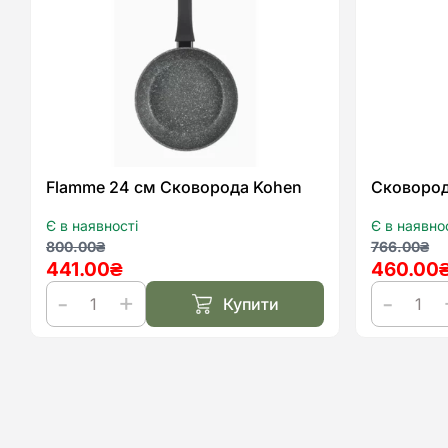
списку
бажань
Flamme 24 см Сковорода Kohen
Сковород
Є в наявності
Є в наявно
Оригінальна
Поточна
Оригіна
Поточн
800.00
₴
766.00
₴
441.00
₴
460.00
ціна:
ціна:
ціна:
ціна:
800.00₴.
441.00₴.
766.00₴
460.00₴
Купити
Flamme
Сковоро
24
Gourmet
см
20
Сковорода
см
Kohen
Kohen