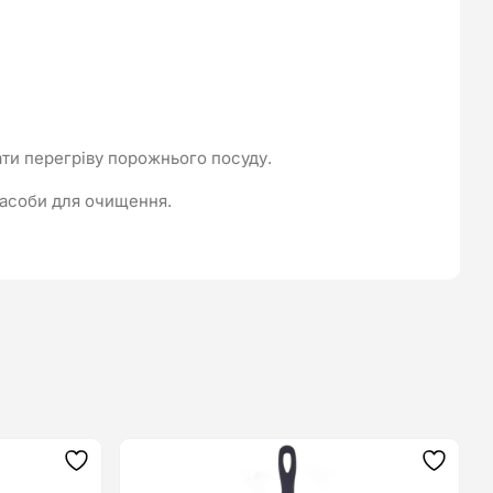
ти перегріву порожнього посуду.
 засоби для очищення.
Додати
Додат
до
до