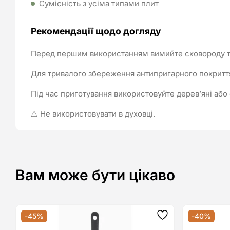
Сумісність з усіма типами плит
Рекомендації щодо догляду
Перед першим використанням вимийте сковороду те
Для тривалого збереження антипригарного покриття
Під час приготування використовуйте дерев’яні або 
⚠️ Не використовувати в духовці.
Вам може бути цікаво
-45%
-40%
Додати
до