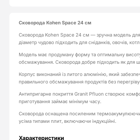
Сковорода Kohen Space 24 см
Сковорода Kohen Space 24 см — зручна модель для 
діаметр чудово підходить для сніданків, овочів, кот
Модель має продуману форму та оптимальну висоту 
обсмажування. Сковорода добре підходить як для шв
Корпус виконаний із литого алюмінію, який забезп
правильного обсмажування продуктів без перегріву
Антипригарне покриття Granit Pfluon створює комф
приготування займає мінімум часу.
Сковорода оснащена посиленим термоакумулюючим д
усіма типами плит, включаючи індукційні.
Характеристики