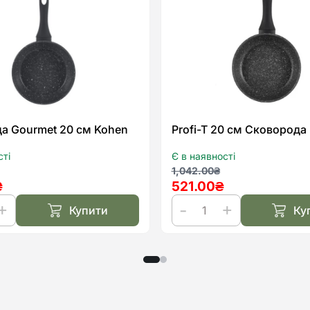
списку
бажань
а Gourmet 20 см Kohen
Profi-T 20 см Сковорода
сті
Є в наявності
льна
а
Оригінальна
Поточна
1,042.00
₴
₴
521.00
₴
ціна:
ціна:
.
.
1,042.00₴.
521.00₴.
Купити
Ку
да
Profi-
T
20
см
Сковорода