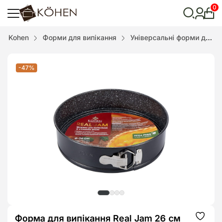
0
Особ
кабі
Відкрити
Kohen
Форми для випікання
Універсальні форми для випікання
пошук
-47%
Форма для випікання Real Jam 26 см
Додат