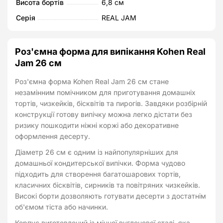
Висота бортів
6,8 см
Серія
REAL JAM
Роз'ємна форма для випікання Kohen Real
Jam 26 см
Роз'ємна форма Kohen Real Jam 26 см стане
незамінним помічником для приготування домашніх
тортів, чизкейків, бісквітів та пирогів. Завдяки розбірній
конструкції готову випічку можна легко дістати без
ризику пошкодити ніжні коржі або декоративне
оформлення десерту.
Діаметр 26 см є одним із найпопулярніших для
домашньої кондитерської випічки. Форма чудово
підходить для створення багатошарових тортів,
класичних бісквітів, сирників та повітряних чизкейків.
Високі борти дозволяють готувати десерти з достатнім
об'ємом тіста або начинки.
Корпус виготовлений із міцної вуглецевої сталі, яка