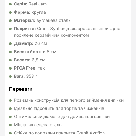
Серія:
Real Jam
Форма:
кругла
Матеріал:
вуглецева сталь
Покриття:
Granit Xynflon двошарове антипригарне,
посилене керамічним компонентом
Діаметр:
26 см
Висота бортів:
8 см
Висота:
6,8 см
PFOA Free:
так
Вага:
358 г
Переваги
Роз'ємна конструкція для легкого виймання випічки
Ідеально підходить для тортів та чизкейків
Оптимальний діаметр для домашньої випічки
Міцна вуглецева сталь
Стійке до подряпин покриття Granit Xynflon