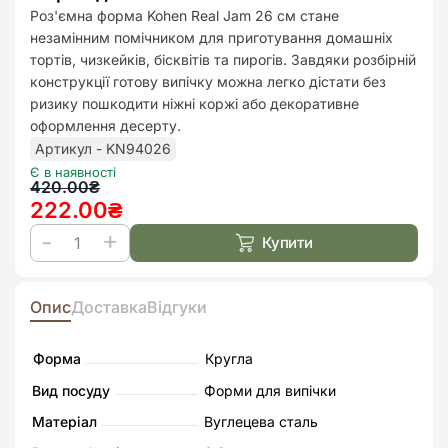
до
Роз'ємна форма Kohen Real Jam 26 см стане
списк
незамінним помічником для приготування домашніх
бажан
тортів, чизкейків, бісквітів та пирогів. Завдяки розбірній
конструкції готову випічку можна легко дістати без
ризику пошкодити ніжні коржі або декоративне
оформлення десерту.
Артикул - KN94026
Є в наявності
Оригінальна
Поточна
420.00
₴
222.00
₴
ціна:
ціна:
420.00₴.
222.00₴.
Купити
Форма
для
випікання
Опис
Доставка
Відгуки
Real
Jam
Форма
Кругла
26
Вид посуду
Форми для випічки
см
Матеріал
Вуглецева сталь
кількість