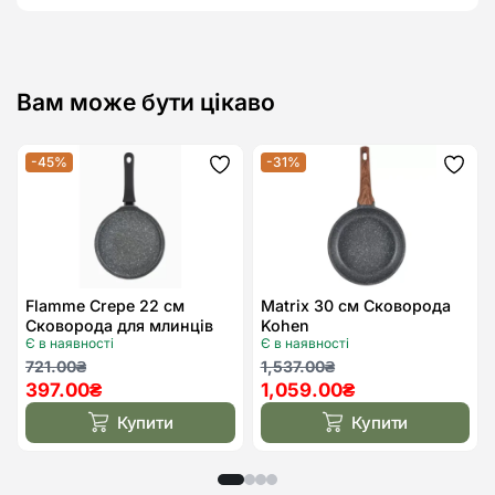
Вам може бути цікаво
-45%
-31%
Додати
Дода
до
до
списку
спис
бажань
бажа
Flamme Crepe 22 см
Matrix 30 см Сковорода
Сковорода для млинців
Kohen
Є в наявності
Є в наявності
Kohen
Оригінальна
Поточна
Оригінальна
Поточна
721.00
₴
1,537.00
₴
397.00
₴
1,059.00
₴
ціна:
ціна:
ціна:
ціна:
721.00₴.
397.00₴.
1,537.00₴.
1,059.00₴.
Купити
Купити