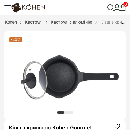
0
Особ
кабі
Відкрити
Kohen
Каструлі
Каструлі з алюмінію
Ківш з кришкою Kohen Gourmet Master 18 см 2 л KN91648
пошук
-40%
Ківш з кришкою Kohen Gourmet
Додат