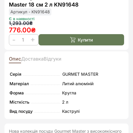
до
Master 18 см 2 л KN91648
списк
бажан
Артикул - KN91648
Є в наявності
Оригінальна
Поточна
1,293.00
₴
776.00
₴
ціна:
ціна:
1,293.00₴.
776.00₴.
Купити
Ківш
з
кришкою
Опис
Доставка
Відгуки
Kohen
Gourmet
Серія
GURMET MASTER
Master
Матеріал
Литий алюміній
18
Форма
Кругла
см
Місткість
2 л
2
л
Вид посуду
Каструлі
KN91648
кількість
Нова колекція посуду Gourmet Master з високоякісного