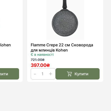
списку
списку
бажань
бажан
Kohen
Flamme Crepe 22 см Сковорода
для млинців Kohen
Є в наявності
Оригінальна
Поточна
721.00
₴
397.00
₴
ціна:
ціна:
721.00₴.
397.00₴.
пити
Купити
Flamme
Crepe
22
см
Сковорода