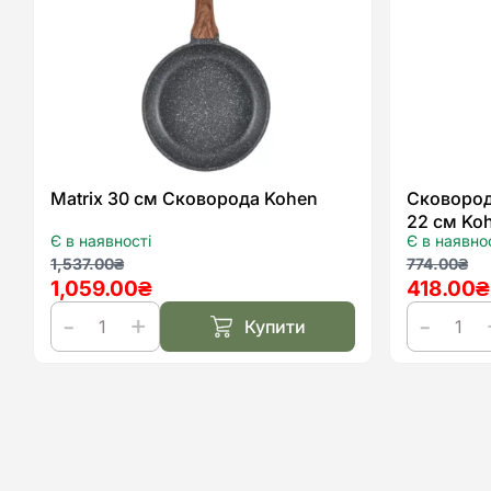
списку
бажань
Matrix 30 см Сковорода Kohen
Сковород
22 см Ko
Є в наявності
Є в наявно
Оригінальна
Поточна
Оригіна
Поточн
1,537.00
₴
774.00
₴
1,059.00
₴
418.00
₴
ціна:
ціна:
ціна:
ціна:
1,537.00₴.
1,059.00₴.
774.00₴
418.00₴
Купити
Matrix
Сковоро
30
для
см
млинців
Сковорода
Gourmet
Kohen
22