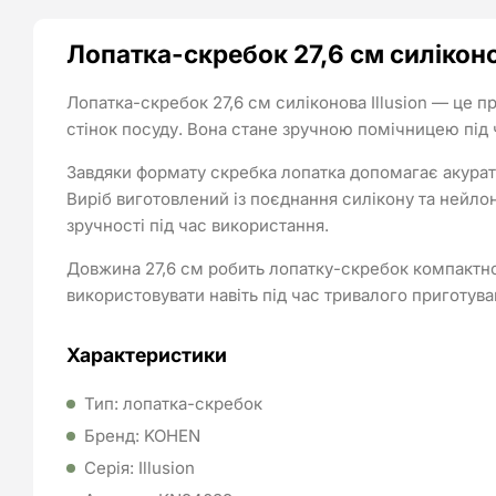
Лопатка-скребок 27,6 см силіконов
Лопатка-скребок 27,6 см силіконова Illusion — це пр
стінок посуду. Вона стане зручною помічницею під ч
Завдяки формату скребка лопатка допомагає акуратн
Виріб виготовлений із поєднання силікону та нейлон
зручності під час використання.
Довжина 27,6 см робить лопатку-скребок компактно
використовувати навіть під час тривалого приготува
Характеристики
Тип: лопатка-скребок
Бренд: KOHEN
Серія: Illusion