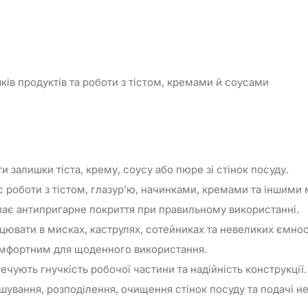
ів продуктів та роботи з тістом, кремами й соусами
 залишки тіста, крему, соусу або пюре зі стінок посуду.
ас роботи з тістом, глазур’ю, начинками, кремами та іншими
пає антипригарне покриття при правильному використанні.
цювати в мисках, каструлях, сотейниках та невеликих ємнос
комфортним для щоденного використання.
чують гнучкість робочої частини та надійність конструкції.
шування, розподілення, очищення стінок посуду та подачі н