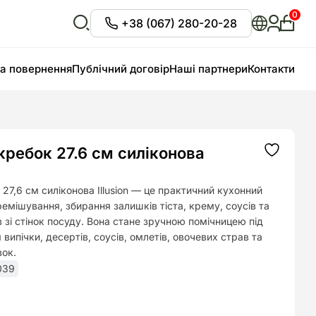
0
+38 (067) 280-20-28
Особи
кабіне
Відкрити
пошук
та повернення
Публічний договір
Наші партнери
Контакти
кребок 27.6 см силіконова
Додати
до
списку
бажань
27,6 см силіконова Illusion — це практичний кухонний
емішування, збирання залишків тіста, крему, соусів та
в зі стінок посуду. Вона стане зручною помічницею під
випічки, десертів, соусів, омлетів, овочевих страв та
вок.
039
ьна