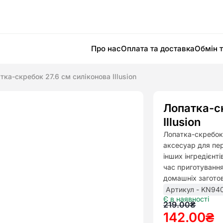
Про нас
Оплата та доставка
Обмін 
тка-скребок 27.6 см силіконова Illusion
Лопатка-с
Illusion
Лопатка-скребок 
аксесуар для пер
інших інгредієнті
час приготування 
домашніх загото
Артикул - KN94
Є в наявності
Оригінал
Поточна
219.00
₴
142.00
₴
ціна:
ціна: