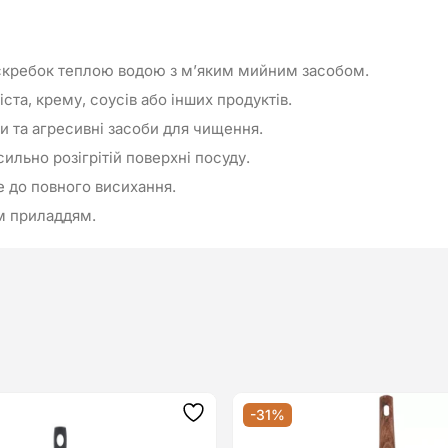
кребок теплою водою з м’яким мийним засобом.
ста, крему, соусів або інших продуктів.
и та агресивні засоби для чищення.
ильно розігрітій поверхні посуду.
е до повного висихання.
им приладдям.
-31%
Додати
до