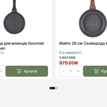
списку
бажань
а для млинців Gourmet
Matrix 28 см Сковорода 
hen
сті
Є в наявності
льна
а
Оригінальна
Поточна
1,427.00
₴
979.00
₴
ціна:
ціна:
.
.
1,427.00₴.
979.00₴.
Купити
Ку
да
Matrix
28
см
Сковорода
Kohen