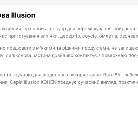
а Illusion
актичний кухонний аксесуар для перемішування, збирання зали
ас приготування випічки, десертів, соусів, омлетів, овочеви
о працювати з м’якими та рідкими продуктами, не залишаючи
у: силіконова частина дбайливо контактує з поверхнею посуд
ю та зручною для щоденного використання. Вага 85 г забезп
ння. Серія Illusion KOHEN поєднує сучасний вигляд, практич