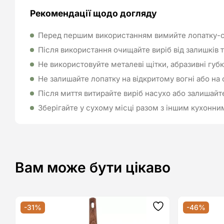
Рекомендації щодо догляду
Перед першим використанням вимийте лопатку-с
Після використання очищайте виріб від залишків ті
Не використовуйте металеві щітки, абразивні губк
Не залишайте лопатку на відкритому вогні або на с
Після миття витирайте виріб насухо або залишайт
Зберігайте у сухому місці разом з іншим кухонн
Вам може бути цікаво
-31%
-46%
Додати
до