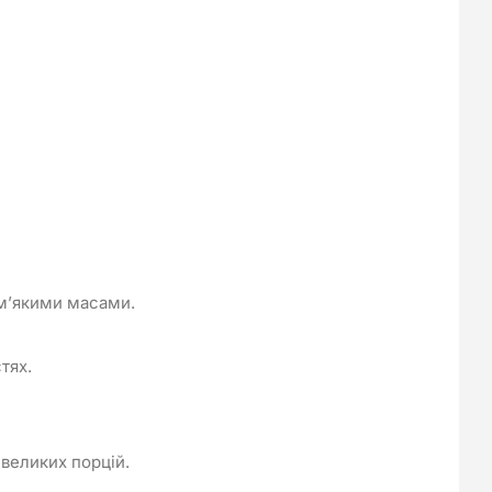
 м’якими масами.
тях.
евеликих порцій.