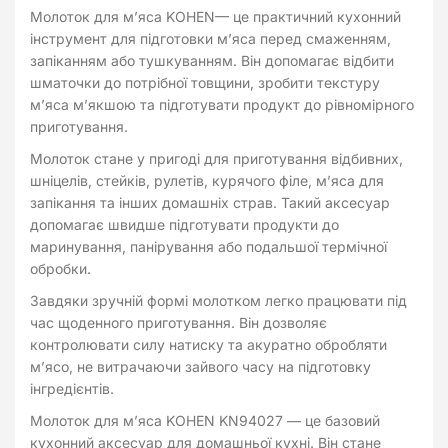
Молоток для м’яса KOHEN— це практичний кухонний
інструмент для підготовки м’яса перед смаженням,
запіканням або тушкуванням. Він допомагає відбити
шматочки до потрібної товщини, зробити текстуру
м’яса м’якшою та підготувати продукт до рівномірного
приготування.
Молоток стане у пригоді для приготування відбивних,
шніцелів, стейків, рулетів, курячого філе, м’яса для
запікання та інших домашніх страв. Такий аксесуар
допомагає швидше підготувати продукти до
маринування, панірування або подальшої термічної
обробки.
Завдяки зручній формі молотком легко працювати під
час щоденного приготування. Він дозволяє
контролювати силу натиску та акуратно обробляти
м’ясо, не витрачаючи зайвого часу на підготовку
інгредієнтів.
Молоток для м’яса KOHEN KN94027 — це базовий
кухонний аксесуар для домашньої кухні. Він стане