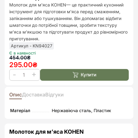
до
Молоток для м’яса KOHEN— це практичний кухонний
списк
інструмент для підготовки м’яса перед смаженням,
бажан
запіканням або тушкуванням. Він допомагає відбити
шматочки до потрібної товщини, зробити текстуру
м’яса м’якшою та підготувати продукт до рівномірного
приготування.
Артикул - KN94027
Є в наявності
Оригінальна
Поточна
454.00
₴
295.00
₴
ціна:
ціна:
454.00₴.
295.00₴.
Купити
Молоток
для
м`яса
Опис
Доставка
Відгуки
Kohen
кількість
Матеріал
Нержавіюча сталь, Пластик
Молоток для м’яса KOHEN