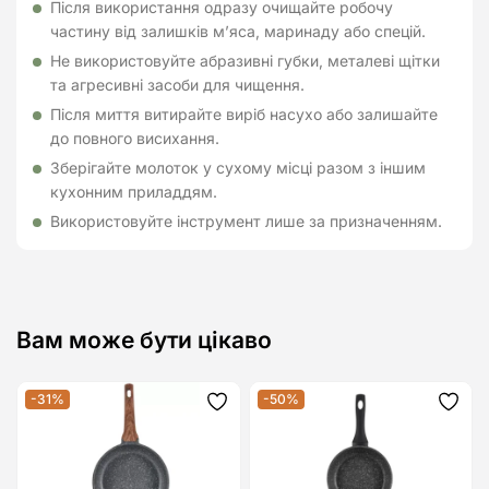
Після використання одразу очищайте робочу
частину від залишків м’яса, маринаду або спецій.
Не використовуйте абразивні губки, металеві щітки
та агресивні засоби для чищення.
Після миття витирайте виріб насухо або залишайте
до повного висихання.
Зберігайте молоток у сухому місці разом з іншим
кухонним приладдям.
Використовуйте інструмент лише за призначенням.
Вам може бути цікаво
-31%
-50%
Додати
Дода
до
до
списку
спис
бажань
бажа