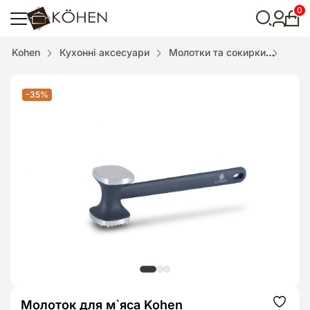
0
Особ
кабі
Відкрити
Kohen
Кухонні аксесуари
Молотки та сокирки
Моло
пошук
-35%
Молоток для м`яса Kohen
Додат