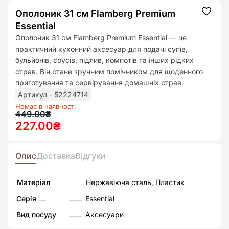
Ополоник 31 см Flamberg Premium
Додат
до
Essential
списк
бажан
Ополоник 31 см Flamberg Premium Essential — це
практичний кухонний аксесуар для подачі супів,
бульйонів, соусів, підлив, компотів та інших рідких
страв. Він стане зручним помічником для щоденного
приготування та сервірування домашніх страв.
Артикул - 52224714
Немає в наявності
Оригінальна
Поточна
449.00
₴
227.00
₴
ціна:
ціна:
449.00₴.
227.00₴.
Опис
Доставка
Відгуки
Матеріал
Нержавіюча сталь, Пластик
Серія
Essential
Вид посуду
Аксесуари