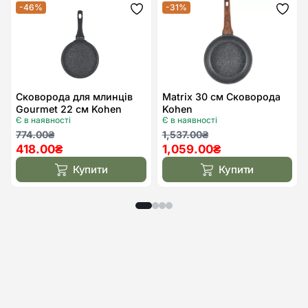
-46%
-31%
Додати
Дода
до
до
списку
спис
бажань
бажа
Сковорода для млинців
Matrix 30 см Сковорода
Gourmet 22 см Kohen
Kohen
Є в наявності
Є в наявності
Оригінальна
Поточна
Оригінальна
Поточна
774.00
₴
1,537.00
₴
418.00
₴
1,059.00
₴
ціна:
ціна:
ціна:
ціна:
774.00₴.
418.00₴.
1,537.00₴.
1,059.00₴.
Купити
Купити