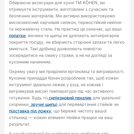
Обираючи аксесуари для кухні TM KÖHEN, ви
отримуєте інструменти, виготовлені з сучасних та
безпечних матеріалів. Ми активно використовуємо
високоякісний харчовий силікон, термостійкий нейлон
та нержавіючу сталь. На практиці це означає, що ваші
лопатки
, вінчики та щипці не дряпають антипригарне
покриття посуду, не вбирають сторонні запахи та легко
миються. Такі дрібниці дозволяють повністю
зосередитися на смаку страви, а не на догляді за
кухонним начинням.
Окрему увагу ми приділили ергономіці та витривалості.
Кухонне приладдя Кохен розроблене так, щоб кожен
інструмент ідеально лежав у руці, не ковзав і
витримував високі температури під час активного
готування. Будь то
силіконовий пензлик
для ідеальної
скоринки,
зручні щипці
для перевертання стейків чи
підставка під ложку
, що береже чистоту вашої
стільниці — кожен елемент лінійки працює на ваш
результат.
У нашій категорії ви знайдете все необхідне для