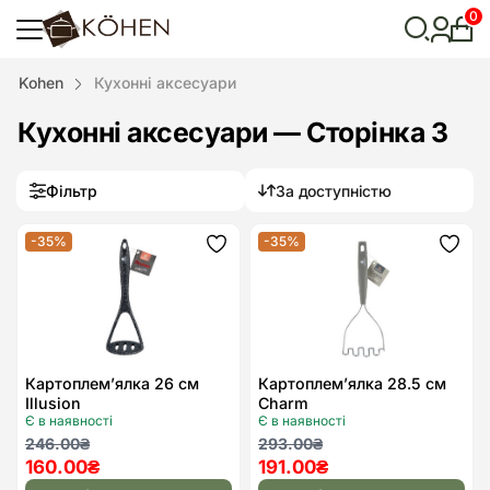
0
Особ
кабі
Відкрити
Kohen
Кухонні аксесуари
пошук
Кухонні аксесуари — Сторінка 3
Фільтр
За доступністю
-35%
-35%
Додати
Дода
до
до
списку
спис
бажань
бажа
Картоплем’ялка 26 см
Картоплем’ялка 28.5 см
Illusion
Charm
Є в наявності
Є в наявності
Оригінальна
Поточна
Оригінальна
Поточна
246.00
₴
293.00
₴
160.00
₴
191.00
₴
ціна:
ціна:
ціна:
ціна: