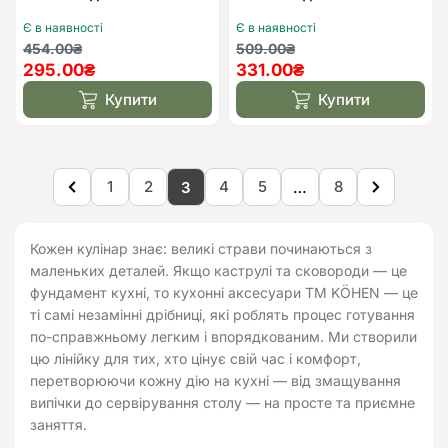
Є в наявності
Є в наявності
Оригінальна
Поточна
Оригінальна
Поточна
454.00
₴
509.00
₴
295.00
₴
331.00
₴
ціна:
ціна:
ціна:
ціна:
454.00₴.
295.00₴.
509.00₴.
331.00₴.
Купити
Купити
1
2
4
5
8
3
…
Кожен кулінар знає: великі страви починаються з
маленьких деталей. Якщо каструлі та сковороди — це
фундамент кухні, то кухонні аксесуари TM KÖHEN — це
ті самі незамінні дрібниці, які роблять процес готування
по-справжньому легким і впорядкованим. Ми створили
цю лінійку для тих, хто цінує свій час і комфорт,
перетворюючи кожну дію на кухні — від змащування
випічки до сервірування столу — на просте та приємне
заняття.