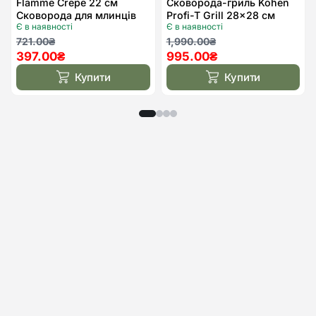
Flamme Crepe 22 см
Сковорода-гриль Kohen
Сковорода для млинців
Profi-T Grill 28×28 см
Є в наявності
Є в наявності
Kohen
Оригінальна
Поточна
Оригінальна
Поточна
721.00
₴
1,990.00
₴
397.00
₴
995.00
₴
ціна:
ціна:
ціна:
ціна:
721.00₴.
397.00₴.
1,990.00₴.
995.00₴.
Купити
Купити