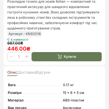
Розкладне точило для ножів Kohen — компактний та
списк
практичний аксесуар для швидкого відновлення
бажан
гостроти кухонних ножів. Воно дозволяє підтримувати
леза в робочому стані без складних інструментів та
професійних навичок, забезпечуючи комфорт під час
щоденного приготування страв.
Артикул - KN92018
Є в наявності
Оригінальна
Поточна
687.00
₴
446.00
₴
ціна:
ціна:
687.00₴.
446.00₴.
Купити
Точило
для
ножів
Опис
Доставка
Відгуки
Kohen
розкладне
Вага
0.17 кг
кількість
Розміри
15 × 6 × 5 см
Матеріал
ABS-пластик
Вид посуду
Аксесуари