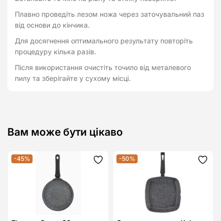
Плавно проведіть лезом ножа через заточувальний паз
від основи до кінчика.
Для досягнення оптимального результату повторіть
процедуру кілька разів.
Після використання очистіть точило від металевого
пилу та зберігайте у сухому місці.
Вам може бути цікаво
-45%
-50%
Додати
Дода
до
до
списку
спис
бажань
бажа