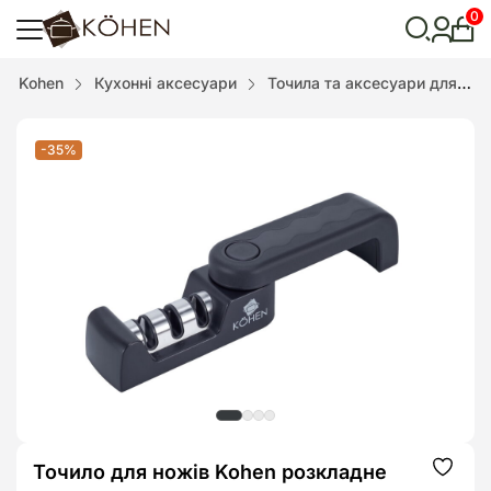
0
Особ
кабі
Відкрити
Kohen
Кухонні аксесуари
Точила та аксесуари для ножів
пошук
-35%
Точило для ножів Kohen розкладне
Додат
до