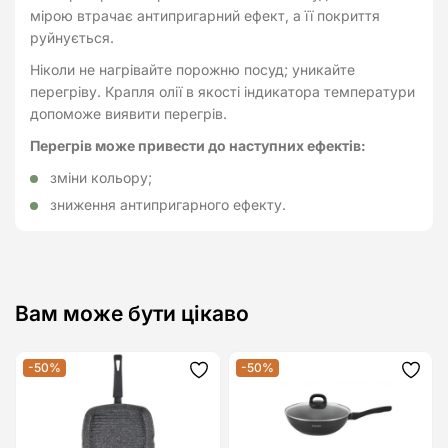
мірою втрачає антипригарний ефект, а її покриття
руйнується.
Ніколи не нагрівайте порожню посуд; уникайте
перегріву. Крапля олії в якості індикатора температури
допоможе виявити перегрів.
Перегрів може привести до наступних ефектів:
зміни кольору;
зниження антипригарного ефекту.
Вам може бути цікаво
-50%
-50%
Додати
Дода
до
до
списку
спис
бажань
бажа