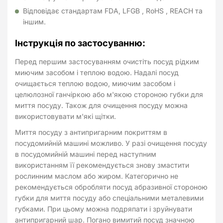
Відповідає стандартам FDA, LFGB , RoHS , REACH та
іншим.
Інструкція по застосуванню:
Перед першим застосуванням очистіть посуд рідким
миючим засобом і теплою водою. Надалі посуд
очищається теплою водою, миючим засобом і
целюлозної ганчіркою або м'якою стороною губки для
миття посуду. Також для очищення посуду можна
використовувати м'які щітки.
Миття посуду з антипригарним покриттям в
посудомийній машині можливо. У разі очищення посуду
в посудомийній машині перед наступним
використанням її рекомендується знову змастити
рослинним маслом або жиром. Категорично не
рекомендується обробляти посуд абразивної стороною
губки для миття посуду або спеціальними металевими
губками. При цьому можна подряпати і зруйнувати
антипригарний шар. Погано вимитий посуд значною