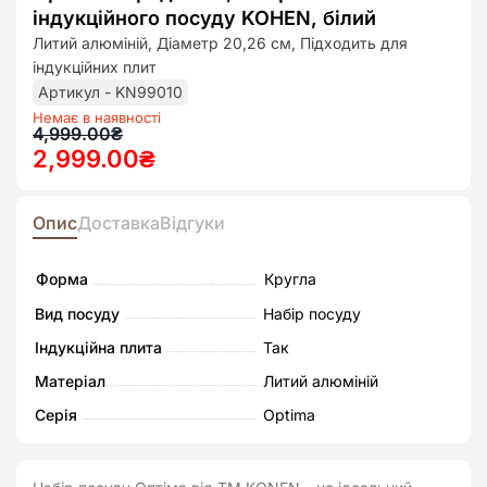
до
індукційного посуду KOHEN, білий
списк
бажан
Литий алюміній, Діаметр 20,26 см, Підходить для
індукційних плит
Артикул - KN99010
Немає в наявності
Оригінальна
Поточна
4,999.00
₴
2,999.00
₴
ціна:
ціна:
4,999.00₴.
2,999.00₴.
Опис
Доставка
Відгуки
Форма
Кругла
Вид посуду
Набір посуду
Індукційна плита
Так
Матеріал
Литий алюміній
Серія
Optima