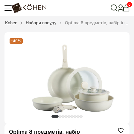
0
Особ
кабі
Відкрити
Kohen
Набори посуду
Optima 8 предметів, набір індукційного посуду KOHEN, білий
пошук
-40%
Optima 8 предметів, набір
Додат