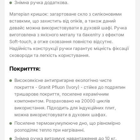
Знімна ручка додаткова.
Матеріал кришок: загартоване скло з силіконовими
вставкми, що захистить від опіків, а також даний
девайс можна використовувати в духовій шафі. Ручка
виготовлена з якісного металу та бакеліту з ефектом
Soft-touch, а отже сковзання повністю відсутнє.
Надійність конструкції ручки гарантує міцність фіксації
сковороди та легкість користування.
Покритття:
Високоякісне антипригарне екологічно чисте
покриття - Granit Pfluon (Ivory) - стійке до подряпин
тришарове покриття, посилене керамічним
компонентом. Розраховано на 20000 циклів
використання. Підходить для індукційних плит,
можна використовувати в духових шафах.
Посилене термоакумулююче дно, що рівномірно
розподіляє тепло при нагріванні.
Знімна ручка витримує навантаження до 10 кг.