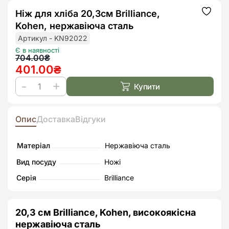
Ніж для хліба 20,3см Brilliance,
Додат
до
Kohen, нержавіюча сталь
списк
бажан
Артикул - KN92022
Є в наявності
Оригінальна
Поточна
704.00
₴
401.00
₴
ціна:
ціна:
704.00₴.
401.00₴.
Купити
Ніж
для
хліба
Опис
Доставка
Відгуки
20,3см
Brilliance,
Матеріал
Нержавіюча сталь
Kohen,
Вид посуду
Ножі
нержавіюча
Серія
Brilliance
сталь
кількість
20,3 см Brilliance, Kohen, високоякісна
нержавіюча сталь