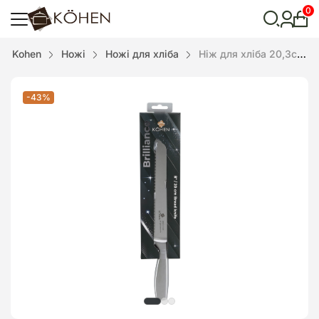
0
Особ
кабі
Відкрити
Kohen
Ножі
Ножі для хліба
Ніж для хліба 20,3см Brilliance, Kohen, нержавіюча сталь
пошук
-43%