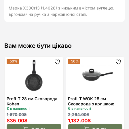
Марка Х30Сr13 (1.4028) з низьким вмістом вуглецю.
Ергономічна ручка з нержавіючої сталі.
Вам може бути цікаво
-50%
-50%
Додати
Дода
до
до
списку
спис
бажань
бажа
Profi-T 28 см Сковорода
Profi-T WOK 28 см
Kohen
Сковорода з кришкою
Є в наявності
Є в наявності
Kohen
Оригінальна
Поточна
Оригінальна
Поточна
1,670.00
₴
2,264.00
₴
835.00
₴
1,132.00
₴
ціна:
ціна:
ціна:
ціна:
1,670.00₴.
835.00₴.
2,264.00₴.
1,132.00₴.