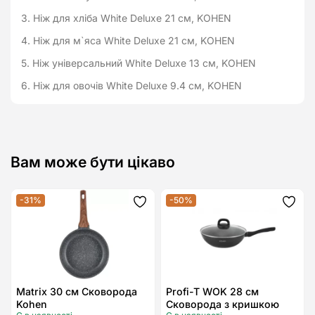
3. Ніж для хліба White Deluxe 21 см, KOHEN
4. Ніж для м`яса White Deluxe 21 см, KOHEN
5. Ніж універсальний White Deluxe 13 см, KOHEN
6. Ніж для овочів White Deluxe 9.4 см, KOHEN
Вам може бути цікаво
-31%
-50%
Додати
Дода
до
до
списку
спис
бажань
бажа
Matrix 30 см Сковорода
Profi-T WOK 28 см
Kohen
Сковорода з кришкою