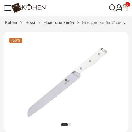
0
Особ
кабі
Відкрити
Kohen
Ножі
Ножі для хліба
Ніж для хліба 21см White Deluxe
пошук
-56%