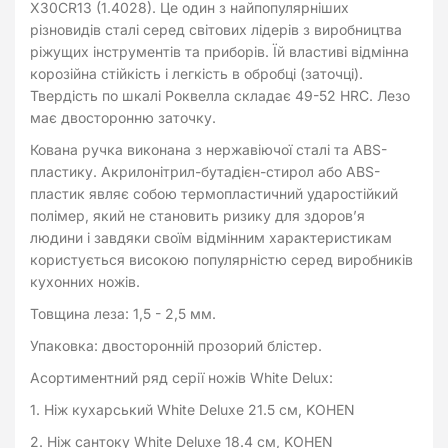
X30CR13 (1.4028). Це один з найпопулярніших
різновидів сталі серед світових лідерів з виробництва
ріжущих інструментів та приборів. Їй властиві відмінна
корозійна стійкість і легкість в обробці (заточці).
Твердість по шкалі Роквелла складає 49-52 HRC. Лезо
має двосторонню заточку.
Кована ручка виконана з нержавіючої сталі та ABS-
пластику. Акрилонітрил-бутадієн-стирол або ABS-
пластик являє собою термопластичний ударостійкий
полімер, який не становить ризику для здоров’я
людини і завдяки своїм відмінним характеристикам
користується високою популярністю серед виробників
кухонних ножів.
Товщина леза: 1,5 - 2,5 мм.
Упаковка: двосторонній прозорий блістер.
Асортиментний ряд серії ножів White Delux:
1. Ніж кухарський White Deluxe 21.5 см, KOHEN
2. Ніж сантоку White Deluxe 18.4 см, KOHEN