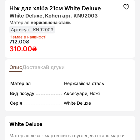
Ніж для хліба 21см White Deluxe
Додат
до
White Deluxe, Kohen арт. KN92003
списк
Матеріал
нержавіюча сталь
бажан
Артикул - KN92003
Немає в наявності
Оригінальна
Поточна
712.00
₴
310.00
₴
ціна:
ціна:
712.00₴.
310.00₴.
Опис
Доставка
Відгуки
Матеріал
Нержавіюча сталь
Вид посуду
Аксесуари, Ножі
Серія
White Deluxe
White Deluxe
Матеріал леза - мартенситна вуглецева сталь марки