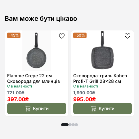
Вам може бути цікаво
-45%
-50%
Додати
Дода
до
до
списку
спис
бажань
бажа
Flamme Crepe 22 см
Сковорода-гриль Kohen
Сковорода для млинців
Profi-T Grill 28×28 см
Є в наявності
Є в наявності
Kohen
Оригінальна
Поточна
Оригінальна
Поточна
721.00
₴
1,990.00
₴
397.00
₴
995.00
₴
ціна:
ціна:
ціна:
ціна:
721.00₴.
397.00₴.
1,990.00₴.
995.00₴.
Купити
Купити