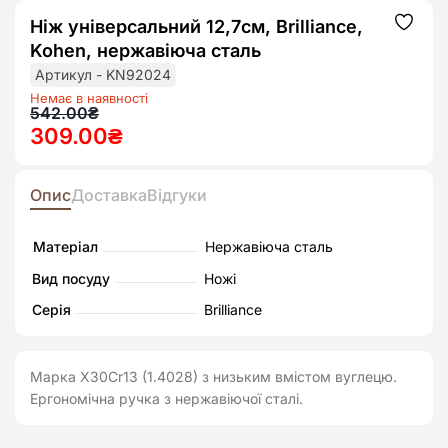
Ніж універсальний 12,7см, Brilliance,
Додат
до
Kohen, нержавіюча сталь
списк
бажан
Артикул - KN92024
Немає в наявності
Оригінальна
Поточна
542.00
₴
309.00
₴
ціна:
ціна:
542.00₴.
309.00₴.
Опис
Доставка
Відгуки
Матеріал
Нержавіюча сталь
Вид посуду
Ножі
Серія
Brilliance
Марка Х30Сr13 (1.4028) з низьким вмістом вуглецю.
Ергономічна ручка з нержавіючої сталі.