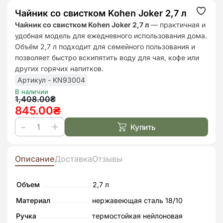
Чайник со свистком Kohen Joker 2,7 л
Додат
до
Чайник со свистком Kohen Joker 2,7 л
— практичная и
списк
удобная модель для ежедневного использования дома.
бажан
Объём 2,7 л подходит для семейного пользования и
позволяет быстро вскипятить воду для чая, кофе или
других горячих напитков.
Артикул - KN93004
В наличии
Первоначальная
Текущая
1,408.00
₴
845.00
₴
цена
цена:
составляла
845.00₴.
Купить
Количество
1,408.00₴.
товара
Чайник
Описание
Доставка
Отзывы
со
свистком
Объем
2,7 л
Kohen
Материал
нержавеющая сталь 18/10
Joker
Ручка
термостойкая нейлоновая
2,7