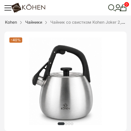
0
Лич
каби
Відкрити
Kohen
Чайники
Чайник со свистком Kohen Joker 2,7 л
пошук
-40%