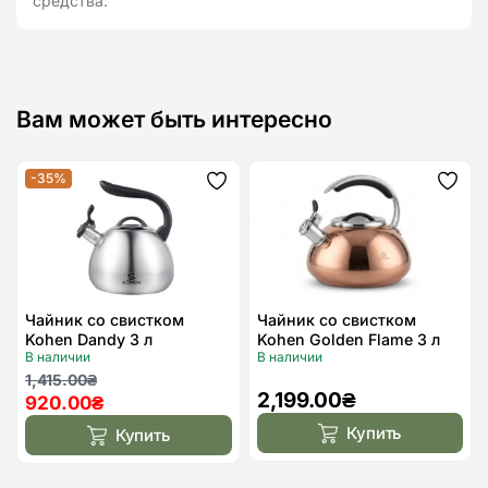
средства.
Вам может быть интересно
-35%
Додати
Дода
до
до
списку
спис
бажань
бажа
Чайник со свистком
Чайник со свистком
Kohen Dandy 3 л
Kohen Golden Flame 3 л
В наличии
В наличии
Первоначальная
Текущая
1,415.00
₴
2,199.00
₴
920.00
₴
цена
цена:
составляла
920.00₴.
Купить
Купить
1,415.00₴.