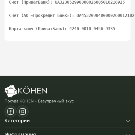
Счет (ПриватБанк): UA323052990000026005016218925
Счет (АО «Прокредит Банк»): UA4532098400000260012102
Карта-ключ (ПриватБанк): 4246 0010 0456 9335
Посуда KOHEN - Безупречный вкус
Категории
Сковородки
Информация