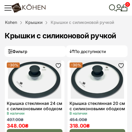
0
Лич
каби
Відкрити
Kohen
Крышки
Крышки с силиконовой ручкой
пошук
Крышки с силиконовой ручкой
Фильтр
По доступности
-30%
-30%
Додати
Дода
до
до
списку
спис
бажань
бажа
Крышка стеклянная 24 см
Крышка стеклянная 20 см
с силиконовыми ободком
с силиконовыми ободком
В наличии
В наличии
и ручкой, Kohen
и ручкой, Kohen
Первоначальная
Текущая
Первоначальная
Текущая
497.00
₴
454.00
₴
348.00
₴
318.00
₴
цена
цена:
цена
цена: