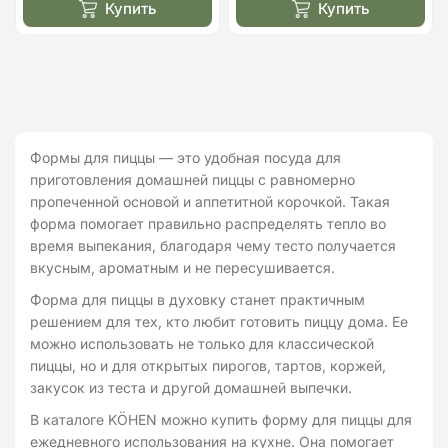
составляла
216.00₴.
составляла
170.00₴.
Купить
Купить
432.00₴.
340.00₴.
Формы для пиццы — это удобная посуда для
приготовления домашней пиццы с равномерно
пропеченной основой и аппетитной корочкой. Такая
форма помогает правильно распределять тепло во
время выпекания, благодаря чему тесто получается
вкусным, ароматным и не пересушивается.
Форма для пиццы в духовку станет практичным
решением для тех, кто любит готовить пиццу дома. Ее
можно использовать не только для классической
пиццы, но и для открытых пирогов, тартов, коржей,
закусок из теста и другой домашней выпечки.
В каталоге KÖHEN можно купить форму для пиццы для
ежедневного использования на кухне. Она помогает