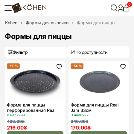
0
Лич
каби
Відкрити
Kohen
Формы для выпечки
Формы для пиццы
пошук
Формы для пиццы
Фильтр
По доступности
-50%
-50%
Додати
Дода
до
до
списку
спис
бажань
бажа
Форма для пиццы
Форма для пиццы Real
перфорированная Real
Jam 33см
В наличии
В наличии
Jam 33 см
Первоначальная
Текущая
Первоначальная
Текущая
432.00
₴
340.00
₴
216.00
₴
170.00
₴
цена
цена:
цена
цена: