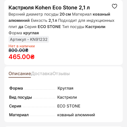
Кастрюля Kohen Eco Stone 2,1 л
Додат
до
Верхний диаметр посуды
20 см
Материал
кованый
списк
алюминий
Емкость
2,1 л
Подходит для индукционных
бажан
плит
да
Серия
ECO STONE
Тип посуды
Кастрюли
Форма
круглая
Артикул - KN91232
Нет в наличии
Первоначальная
Текущая
800.00
₴
465.00
₴
цена
цена:
составляла
465.00₴.
800.00₴.
Описание
Доставка
Отзывы
Форма
Круглая
Вид посуды
Кастрюли
Серия
ECO STONE
Материал
кованый алюминий