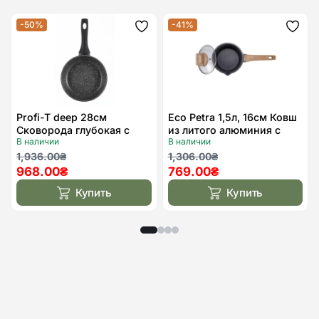
-50%
-41%
Додати
Дода
до
до
списку
спис
бажань
бажа
Profi-T deep 28см
Eco Petra 1,5л, 16см Ковш
Сковорода глубокая с
из литого алюминия с
В наличии
В наличии
антипригарным
крышкой
Первоначальная
Текущая
покрытием Kohen
Первоначальная
Текущая
1,936.00
₴
1,306.00
₴
968.00
₴
769.00
₴
цена
цена:
цена
цена:
составляла
968.00₴.
составляла
769.00₴.
Купить
Купить
1,936.00₴.
1,306.00₴.