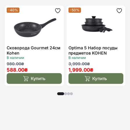
-40%
-50%
Додати
Дода
до
до
списку
спис
бажань
бажа
Сковорода Gourmet 24см
Optima 5 Набор посуды
Kohen
предметов KOHEN
В наличии
В наличии
Первоначальная
Текущая
Первоначальная
Текущая
980.00
₴
3,999.00
₴
588.00
₴
1,999.00
₴
цена
цена:
цена
цена:
составляла
588.00₴.
составляла
1,999.00₴.
Купить
Купить
980.00₴.
3,999.00₴.