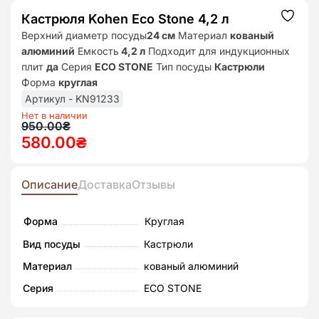
Кастрюля Kohen Eco Stone 4,2 л
Додат
до
Верхний диаметр посуды
24 см
Материал
кованый
списк
алюминий
Емкость
4,2 л
Подходит для индукционных
бажан
плит
да
Серия
ECO STONE
Тип посуды
Кастрюли
Форма
круглая
Артикул - KN91233
Нет в наличии
Первоначальная
Текущая
950.00
₴
580.00
₴
цена
цена:
составляла
580.00₴.
950.00₴.
Описание
Доставка
Отзывы
Форма
Круглая
Вид посуды
Кастрюли
Материал
кованый алюминий
Серия
ECO STONE