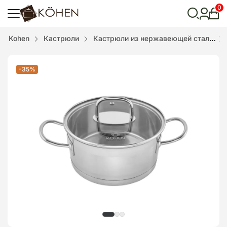
0
Лич
каби
Відкрити
Kohen
Кастрюли
Кастрюли из нержавеющей стали
пошук
-35%