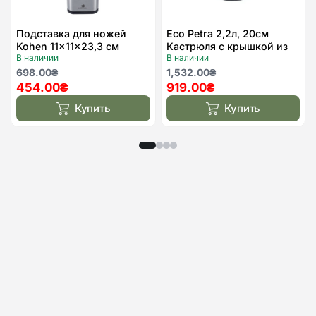
Подставка для ножей
Eco Petra 2,2л, 20см
Kohen 11x11x23,3 см
Кастрюля с крышкой из
В наличии
В наличии
литого алюминия
Первоначальная
Текущая
Первоначальная
Текущая
698.00
₴
1,532.00
₴
454.00
₴
919.00
₴
цена
цена:
цена
цена:
составляла
454.00₴.
составляла
919.00₴.
Купить
Купить
698.00₴.
1,532.00₴.