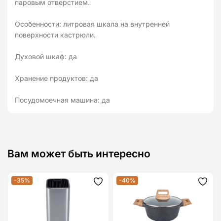
паровым отверстием.
Особенности: литровая шкала на внутренней
поверхности кастрюли.
Духовой шкаф: да
Хранение продуктов: да
Посудомоечная машина: да
Вам может быть интересно
-35%
-40%
Додати
Дода
до
до
списку
спис
бажань
бажа