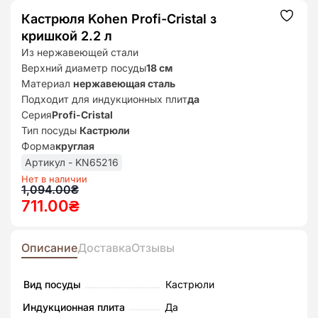
Кастрюля Kohen Profi-Cristal з
Додат
до
кришкой 2.2 л
списк
бажан
Из нержавеющей стали
Верхний диаметр посуды
18 см
Материал
нержавеющая сталь
Подходит для индукционных плит
да
Серия
Profi-Cristal
Тип посуды
Кастрюли
Форма
круглая
Артикул - KN65216
Нет в наличии
Первоначальная
Текущая
1,094.00
₴
711.00
₴
цена
цена:
составляла
711.00₴.
1,094.00₴.
Описание
Доставка
Отзывы
Вид посуды
Кастрюли
Индукционная плита
Да