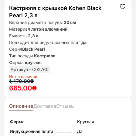
Кастрюля с крышкой Kohen Black
Додат
до
Pearl 2,3 л
списк
бажан
Верхний диаметр посуды
20 см
Материал
литой алюминий
Емкость
2,3 л
Подходит для индукционных плит
да
Серия
Black Pearl
Тип посуды
Кастрюли
Форма
круглая
Артикул - C02760
Нет в наличии
Первоначальная
Текущая
1,470.00
₴
665.00
₴
цена
цена:
составляла
665.00₴.
1,470.00₴.
Описание
Доставка
Отзывы
Форма
Круглая
Индукционная плита
Да