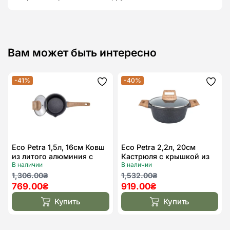
Вам может быть интересно
-41%
-40%
Додати
Дода
до
до
списку
спис
бажань
бажа
Eco Petra 1,5л, 16см Ковш
Eco Petra 2,2л, 20см
из литого алюминия с
Кастрюля с крышкой из
В наличии
В наличии
крышкой
литого алюминия
Первоначальная
Текущая
Первоначальная
Текущая
1,306.00
₴
1,532.00
₴
769.00
₴
919.00
₴
цена
цена:
цена
цена:
составляла
769.00₴.
составляла
919.00₴.
Купить
Купить
1,306.00₴.
1,532.00₴.