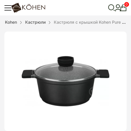
0
Лич
каби
Відкрити
Kohen
Кастрюли
Кастрюля с крышкой Kohen Pure Stone 4 л
пошук