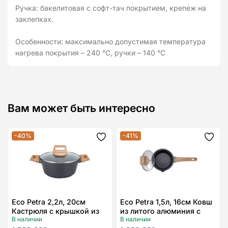
Ручка: бакелитовая с софт-тач покрытием, крепеж на
заклепках.
Особенности: максимально допустимая температура
нагрева покрытия – 240 °C, ручки – 140 °C
Вам может быть интересно
-40%
-41%
Додати
Дода
до
до
списку
спис
бажань
бажа
Eco Petra 2,2л, 20см
Eco Petra 1,5л, 16см Ковш
Кастрюля с крышкой из
из литого алюминия с
В наличии
В наличии
литого алюминия
крышкой