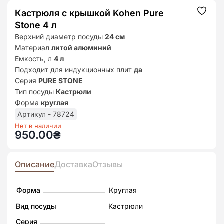
Кастрюля с крышкой Kohen Pure
Додат
до
Stone 4 л
списк
бажан
Верхний диаметр посуды
24 см
Материал
литой алюминий
Емкость, л
4 л
Подходит для индукционных плит
да
Серия
PURE STONE
Тип посуды
Кастрюли
Форма
круглая
Артикул - 78724
Нет в наличии
950.00
₴
Описание
Доставка
Отзывы
Форма
Круглая
Вид посуды
Кастрюли
Серия