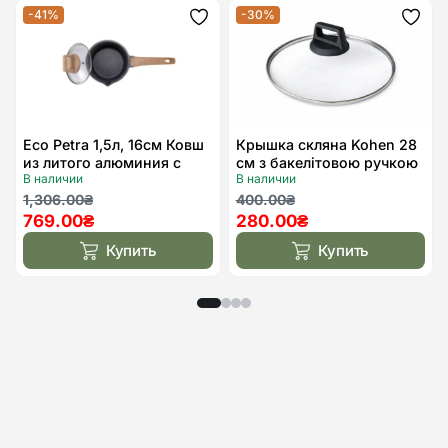
-41%
-30%
Додати
Дода
до
до
списку
спис
бажань
бажа
Eco Petra 1,5л, 16см Ковш
Крышка скляна Kohen 28
из литого алюминия с
см з бакелітовою ручкою
В наличии
В наличии
крышкой
Чорна
Первоначальная
Текущая
Первоначальная
Текущая
1,306.00
₴
400.00
₴
769.00
₴
280.00
₴
цена
цена:
цена
цена:
составляла
769.00₴.
составляла
280.00₴.
Купить
Купить
1,306.00₴.
400.00₴.