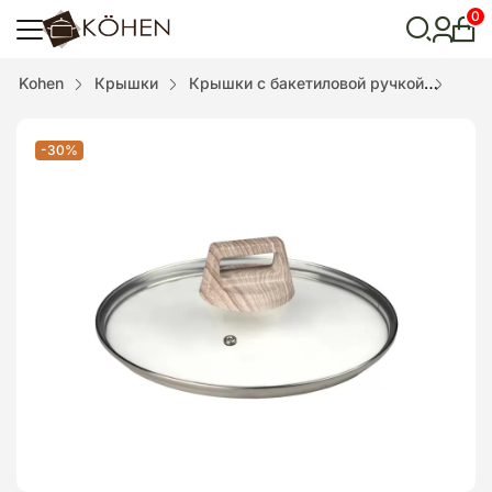
0
Лич
каби
Відкрити
Kohen
Крышки
Крышки с бакетиловой ручкой
Крыш
пошук
-30%