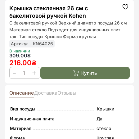
Крышка стеклянная 26 см с
Додат
до
бакелитовой ручкой Kohen
списк
бажан
С бакелитовой ручкой Верхний диаметр посуды 26 см
Материал стекло Подходит для индукционных плит
так. Тип посуды Крышки Форма круглая
Артикул - KN64026
В наличии
Первоначальная
Текущая
309.00
₴
216.00
₴
цена
цена:
составляла
216.00₴.
Купить
Количество
309.00₴.
товара
Крышка
Описание
Доставка
Отзывы
стеклянная
26
Вид посуды
Крышки
см
Индукционная плита
Да
с
Материал
стекло
бакелитовой
Форма
Круглая
ручкой