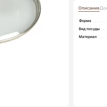
составля
288.00₴.
411.00₴.
Описание
До
Форма
Вид посуды
Материал