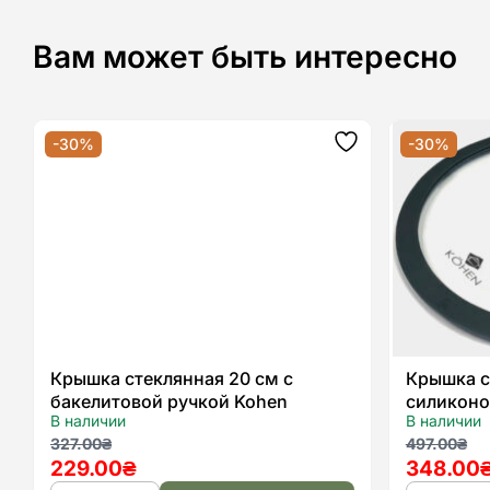
Вам может быть интересно
-30%
-30%
Додати
до
списку
бажань
Крышка стеклянная 20 см с
Крышка с
бакелитовой ручкой Kohen
силиконо
В наличии
В наличии
Kohen
Первоначальная
Текущая
Первон
Текуща
327.00
₴
497.00
₴
229.00
₴
348.00
цена
цена:
цена
цена: