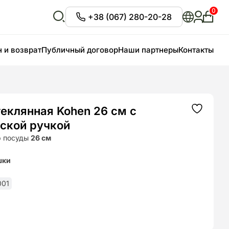
0
+38 (067) 280-20-28
Личны
кабин
Відкрити
пошук
 и возврат
Публичный договор
Наши партнеры
Контакты
еклянная Kohen 26 см с
Додати
до
ской ручкой
списку
бажань
р посуды
26 см
о
шки
001
чальная