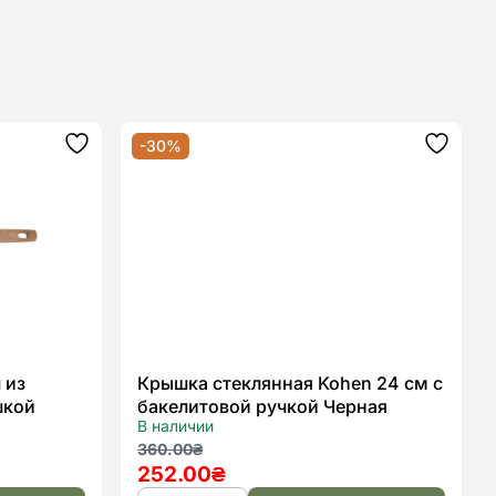
-30%
Додати
Додат
до
до
списку
списку
бажань
бажан
 из
Крышка стеклянная Kohen 24 см с
шкой
бакелитовой ручкой Черная
В наличии
Первоначальная
Текущая
360.00
₴
252.00
₴
цена
цена: