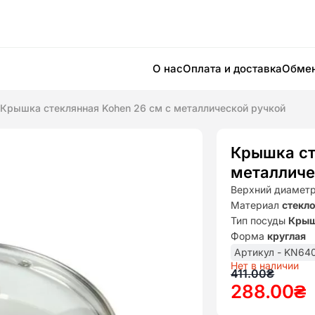
О нас
Оплата и доставка
Обмен
Крышка стеклянная Kohen 26 см с металлической ручкой
Крышка ст
металличе
Верхний диамет
Материал
стекл
Тип посуды
Кры
Форма
круглая
Артикул - KN64
Нет в наличии
Первона
Текущая
411.00
₴
288.00
₴
цена
цена: