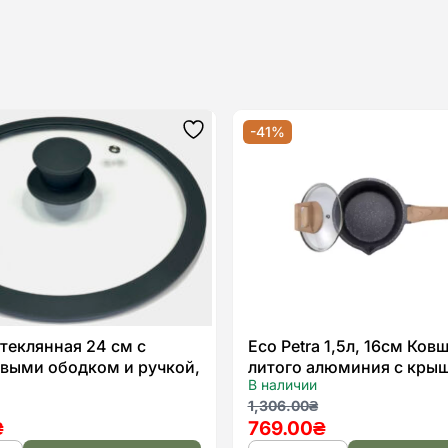
-41%
Додати
до
списку
бажань
теклянная 24 см с
Eco Petra 1,5л, 16см Ковш
выми ободком и ручкой,
литого алюминия с кры
В наличии
ачальная
я
Первоначальная
Текущая
1,306.00
₴
₴
769.00
₴
цена
цена: