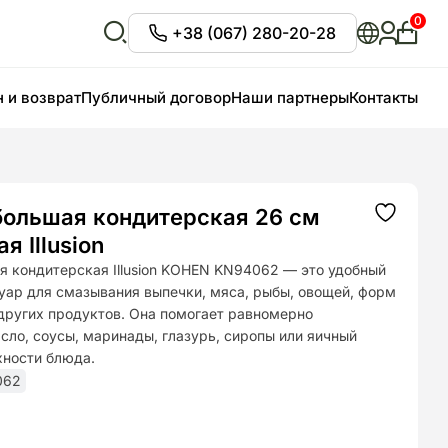
0
+38 (067) 280-20-28
Личны
кабин
Відкрити
пошук
 и возврат
Публичный договор
Наши партнеры
Контакты
большая кондитерская 26 см
Додати
до
я Illusion
списку
бажань
я кондитерская Illusion KOHEN KN94062 — это удобный
уар для смазывания выпечки, мяса, рыбы, овощей, форм
 других продуктов. Она помогает равномерно
сло, соусы, маринады, глазурь, сиропы или яичный
хности блюда.
062
чальная