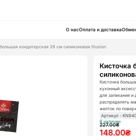
О нас
Оплата и доставка
Обмен
большая кондитерская 26 см силиконовая Illusion
Кисточка 
силиконова
Кисточка больша
кухонный аксесс
для запекания и
распределять ма
желток по повер
Артикул - KN94
В наличии
Первона
Текущая
227.00
₴
148.00
₴
цена
цена: