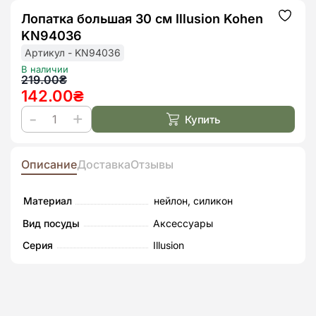
Лопатка большая 30 см Illusion Kohen
Додат
до
KN94036
списк
бажан
Артикул - KN94036
В наличии
Первоначальная
Текущая
219.00
₴
142.00
₴
цена
цена:
составляла
142.00₴.
Купить
Количество
219.00₴.
товара
Лопатка
Описание
Доставка
Отзывы
большая
30
Материал
нейлон, силикон
см
Вид посуды
Аксессуары
Illusion
Серия
Illusion
Kohen
KN94036