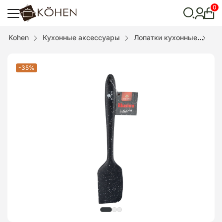
0
Лич
каби
Відкрити
Kohen
Кухонные аксессуары
Лопатки кухонные
Ло
пошук
-35%