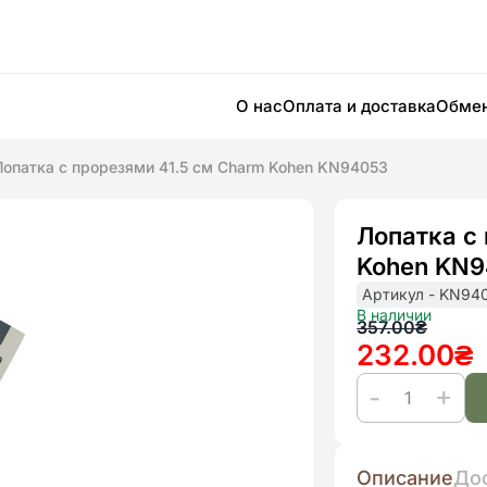
О нас
Оплата и доставка
Обмен
Лопатка с прорезями 41.5 см Charm Kohen KN94053
Лопатка с
Kohen KN
Артикул - KN94
В наличии
Первона
Текущая
357.00
₴
232.00
₴
цена
цена:
составля
232.00₴.
Количество
357.00₴.
товара
Описание
До
Лопатка