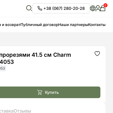
0
+38 (067) 280-20-28
Личны
кабин
Відкрити
пошук
 и возврат
Публичный договор
Наши партнеры
Контакты
 прорезями 41.5 см Charm
Додати
до
94053
списку
бажань
053
чальная
ла
Купить
ставка
Отзывы