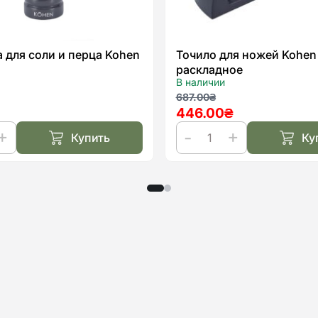
 для соли и перца Kohen
Точило для ножей Kohen
раскладное
В наличии
ачальная
я
Первоначальная
Текущая
687.00
₴
446.00
₴
цена
цена:
яла
.
составляла
446.00₴.
Купить
Ку
.
687.00₴.
во
Количество
товара
а
Точило
для
ножей
Kohen
раскладное