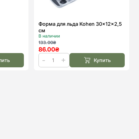
Форма для льда Kohen 30x12x2,5
см
В наличии
Первоначальная
Текущая
133.00
₴
86.00
₴
цена
цена:
составляла
86.00₴.
пить
Купить
133.00₴.
Количество
товара
Форма
для
льда
Kohen
30x12x2,5
см