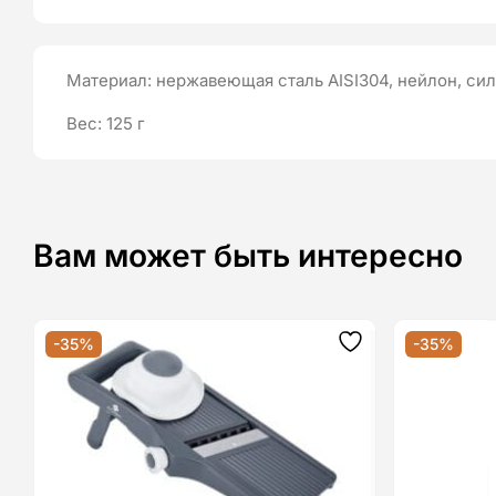
Материал: нержавеющая сталь AISI304, нейлон, сил
Вес: 125 г
Вам может быть интересно
-35%
-35%
Додати
до
списку
бажань